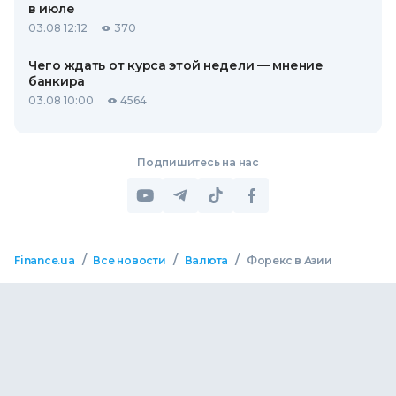
в июле
03.08 12:12
370
Чего ждать от курса этой недели — мнение
банкира
03.08 10:00
4564
Подпишитесь на нас
/
/
/
Finance.ua
Все новости
Валюта
Форекс в Азии