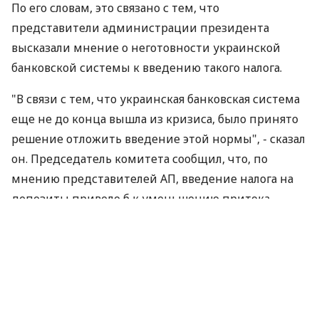
По его словам, это связано с тем, что
представители администрации президента
высказали мнение о неготовности украинской
банковской системы к введению такого налога.
"В связи с тем, что украинская банковская система
еще не до конца вышла из кризиса, было принято
решение отложить введение этой нормы", - сказал
он. Председатель комитета сообщил, что, по
мнению представителей АП, введение налога на
депозиты привело б к уменьшению притока
вкладов и ухудшению кредитования.
Вместе с тем, по словам депутата, также одной из
причин отказа от введения налога стала
необходимость раскрытия банковской тайны при
налогообложении.