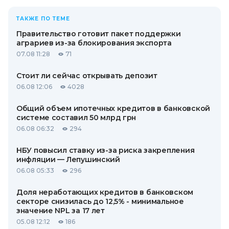
ТАКЖЕ ПО ТЕМЕ
Правительство готовит пакет поддержки
аграриев из-за блокирования экспорта
07.08 11:28
71
Стоит ли сейчас открывать депозит
06.08 12:06
4028
Общий объем ипотечных кредитов в банковской
системе составил 50 млрд грн
06.08 06:32
294
НБУ повысил ставку из-за риска закрепления
инфляции — Лепушинский
06.08 05:33
296
Доля неработающих кредитов в банковском
секторе снизилась до 12,5% - минимальное
значение NPL за 17 лет
05.08 12:12
186