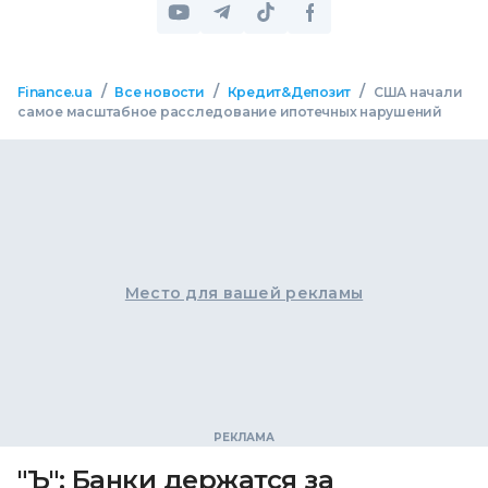
/
/
/
Finance.ua
Все новости
Кредит&Депозит
США начали
самое масштабное расследование ипотечных нарушений
Место для вашей рекламы
"Ъ": Банки держатся за