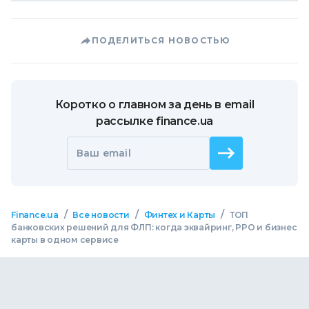
ПОДЕЛИТЬСЯ НОВОСТЬЮ
Коротко о главном за день в email
рассылке finance.ua
Ваш email
/
/
/
Finance.ua
Все новости
Финтех и Карты
ТОП
банковских решений для ФЛП: когда эквайринг, РРО и бизнес
карты в одном сервисе