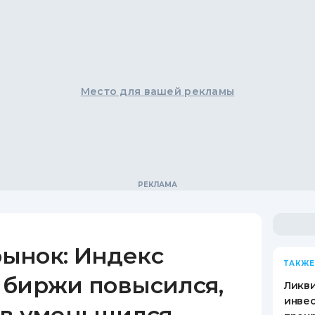
Место для вашей рекламы
ынок: Индекс
ТАКЖЕ
 биржи повысился,
Ликв
инве
ов уменьшился