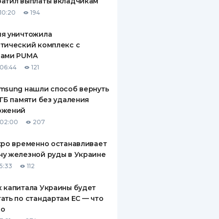
атил выплаты вкладчикам
10:20
194
ия уничтожила
тический комплекс с
рами PUMA
06:44
121
msung нашли способ вернуть
 ГБ памяти без удаления
ожений
 02:00
207
xpo временно останавливает
у железной руды в Украине
5:33
112
 капитала Украины будет
ать по стандартам ЕС — что
го