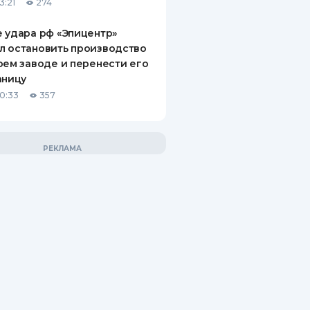
3:21
274
 удара рф «Эпицентр»
л остановить производство
оем заводе и перенести его
аницу
10:33
357