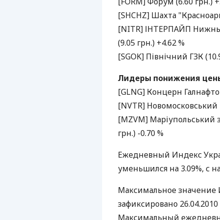
[FORM] Форум (6.60 грн.) +
[SHCHZ] Шахта "Красноармі
[NITR] ІНТЕРПАЙП Нижнь
(9.05 грн.) +4.62 %
[SGOK] Північний ГЗК (10.9
Лидеры понижения цены 
[GLNG] Концерн Галнафтогаз
[NVTR] Новомосковський тр
[MZVM] Маріупольський з
грн.) -0.70 %
Ежедневный Индекс Укра
уменьшился на 3.09%, с на
Максимальное значение 
зафиксировано 26.04.2010 
Максимальный ежедневны