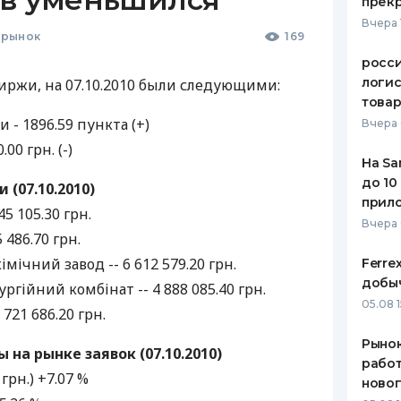
прекр
Вчера 
 рынок
169
росс
логис
иржи, на 07.10.2010 были следующими:
това
- 1896.59 пункта (+)
Вчера 
00 грн. (-)
На Sa
до 10
(07.10.2010)
прил
5 105.30 грн.
Вчера
 486.70 грн.
мічний завод -- 6 612 579.20 грн.
Ferre
добыч
гійний комбінат -- 4 888 085.40 грн.
05.08 1
 721 686.20 грн.
Рынок
на рынке заявок (07.10.2010)
работ
грн.) +7.07 %
ново