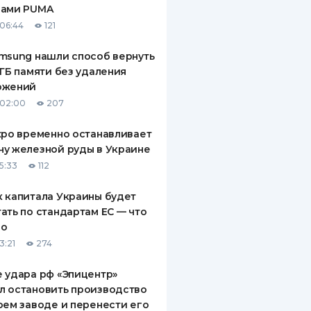
рами PUMA
ДИТЕЛИ ПО
06:44
121
ВАНИЮ
msung нашли способ вернуть
РАХОВЫЕ ПОЛИСЫ
 ГБ памяти без удаления
ожений
ВЫЕ КОМПАНИИ
 02:00
207
 О СТРАХОВЫХ
ИЯХ
xpo временно останавливает
у железной руды в Украине
КА И ОПЛАТА
5:33
112
ТЫ
 капитала Украины будет
ать по стандартам ЕС — что
го
3:21
274
 удара рф «Эпицентр»
л остановить производство
оем заводе и перенести его