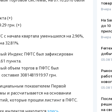
вой торговой системы, на 07.10.2010 были
това
ЕЖЕМЕСЯЧНЫЙ ОБЗОР
ПУТЕВО
Вчера 
КЕШБЭКА
СТРАХО
та (+)
На Sa
ПУТЕВОДИТЕЛИ ПО
ВСЕ СТ
.29 грн. (+)
до 10
БАНКОВСКИМ КАРТАМ
прил
СТРАХО
с начала квартала уменьшился на 2.96%,
Вчера
на 32.81%.
ОТЗЫВЫ
КОМПАН
Ferre
ый Индекс ПФТС был зафиксирован
добыч
ДОСТАВ
05.08 1
.61 пункта.
й объем торгов в ПФТС был
КОНТАК
Рынок
 составил 3081481919.97 грн.
работ
ново
фициальным показателем Первой
05.08 1
мы и рассчитывается на основании
После
тий, которые прошли листинг в ПФТС.
реши
на св
их индексов находится
здесь
.