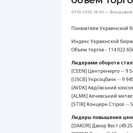
07.10.2010, 16:30
—
Фондовый
Показатели Украинской б
Индекс Украинской биржи 
Объем торгов - 114 022 650.
Лидерами оборота стали 
[CEEN] Центренерго -- 9 54
[USCB] Укрсоцбанк -- 9 945
[AVDK] Авдіївський коксохі
[ALMK] Алчевський металур
[STIR] Концерн Стірол -- 5
Лидеры повышения цены 
[DAKOR] Дакор Вест (49.25 