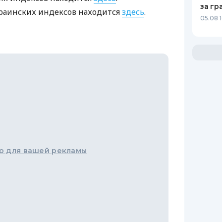
за гр
раинских индексов находится
здесь
.
05.08 
о для вашей рекламы