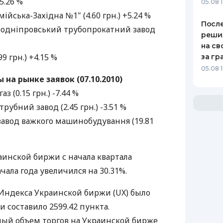
5.26 %
05.08 1
йська-Західна №1" (4.60 грн.) +5.24 %
После
одніпровський трубопрокатний завод
реши
на св
9 грн.) +4.15 %
за гр
05.08 
на рынке заявок (07.10.2010)
 (0.15 грн.) -7.44 %
убний завод (2.45 грн.) -3.51 %
авод важкого машинобудування (19.81
инской биржи с начала квартала
чала года увеличился на 30.31%.
Индекса Украинской биржи (UX) было
и составило 2599.42 пункта.
й объем торгов на Украинской бирже