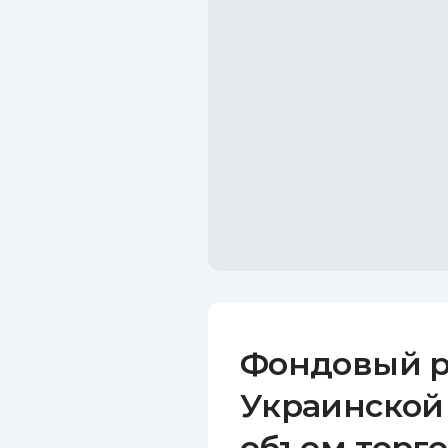
Фондовый р
Украинской
объем торг