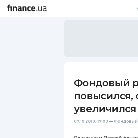
В
В
Л
А
Н
Фондовый р
С
повысился, 
П
увеличился
Т
07.10.2010, 17:00
—
Фондовый
Р