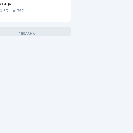
аницу
10:33
357