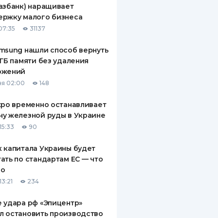
азбанк) наращивает
ДИТЕЛИ ПО
ержку малого бизнеса
ВАНИЮ
07:35
31137
РАХОВЫЕ ПОЛИСЫ
msung нашли способ вернуть
 ГБ памяти без удаления
ВЫЕ КОМПАНИИ
ожений
 О СТРАХОВЫХ
я 02:00
148
ИЯХ
xpo временно останавливает
КА И ОПЛАТА
у железной руды в Украине
15:33
90
ТЫ
 капитала Украины будет
ать по стандартам ЕС — что
го
13:21
234
 удара рф «Эпицентр»
л остановить производство