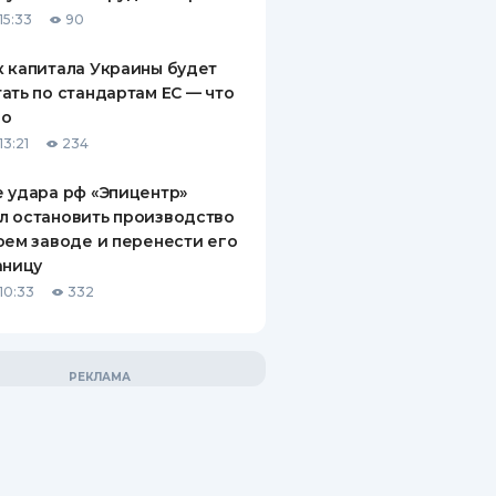
15:33
90
 капитала Украины будет
ать по стандартам ЕС — что
го
13:21
234
 удара рф «Эпицентр»
л остановить производство
оем заводе и перенести его
аницу
10:33
332