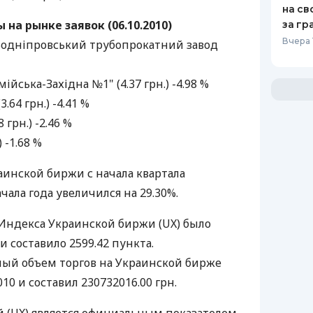
на св
на рынке заявок (06.10.2010)
за гр
Вчера 
одніпровський трубопрокатний завод
йська-Західна №1" (4.37 грн.) -4.98 %
.64 грн.) -4.41 %
 грн.) -2.46 %
 -1.68 %
инской биржи с начала квартала
чала года увеличился на 29.30%.
Индекса Украинской биржи (UX) было
и составило 2599.42 пункта.
й объем торгов на Украинской бирже
10 и составил 230732016.00 грн.