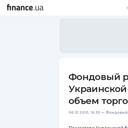
В
В
Л
А
Н
Фондовый р
С
Украинской
П
объем торг
Т
06.10.2010, 16:30
—
Фондовый
Р