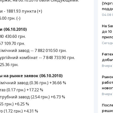
иржи, на 06.10.2010 были следующими:
(Укрг
ЕЖЕМЕСЯЧНЫЙ ОБЗОР
ПУТЕВО
подд
- 1881.93 пункта (+)
КЕШБЭКА
СТРАХО
04.08 
00 грн. (-)
ПУТЕВОДИТЕЛИ ПО
ВСЕ СТ
На Sa
БАНКОВСКИМ КАРТАМ
(06.10.2010)
до 10
СТРАХО
0 430.60 грн.
прил
7 109.70 грн.
ОТЗЫВЫ
Сегодн
КОМПАН
мічний завод -- 7 882 010.50 грн.
Ferre
гійний комбінат -- 7 848 733.90 грн.
ДОСТАВ
добыч
25.36 грн.
Вчера 
КОНТАК
на рынке заявок (06.10.2010)
Рынок
мічний завод (0.36 грн.) +36.66 %
работ
ново
з (0.17 грн.) +17.22 %
Вчера 
рубний завод (2.54 грн.) +6.73 %
5 грн.) +6.25 %
После
(1.72 грн.) +4.31 %
реши