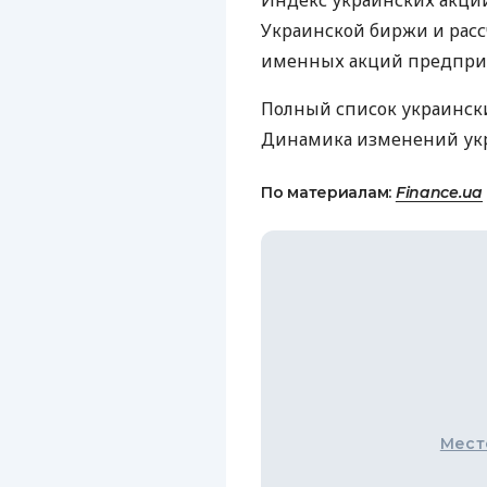
Индекс украинских акций
Украинской биржи и расс
именных акций предприя
Полный список украинск
Динамика изменений ук
По материалам:
Finance.ua
Мест