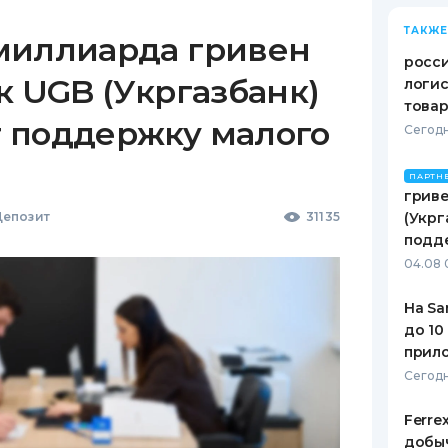
ТАКЖЕ
миллиарда гривен
росс
к UGB (Укргазбанк)
логис
това
 поддержку малого
Сегодн
ПАРТН
гриве
епозит
31135
(Укрг
подд
04.08 
На Sa
до 10
прил
Сегодн
Ferre
добыч