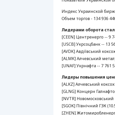
Показатели Украинской б
Индекс Украинской биржи 
Объем торгов - 134 936 446.
Лидерами оборота стали 
[CEEN] Центренерго -- 9 74
[USCB] Укрсоцбанк -- 13 56
[AVDK] Авдіївський коксохі
[ALMK] Алчевський металур
[UNAF] Укрнафта -- 7 761 5
Лидеры повышения цены 
[ALKZ] Алчевський коксохі
[GLNG] Концерн Галнафтога
[NVTR] Новомосковський т
[SGOK] Північний ГЗК (10.5
[ZHEN] Житомиробленерго 