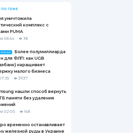
 ПО ТЕМЕ
ия уничтожила
тический комплекс с
рами PUMA
я 06:44
38
Более полумиллиарда
ЕРСКАЯ
н для ФЛП: как UGB
азбанк) наращивает
ержку малого бизнеса
07:35
31137
msung нашли способ вернуть
 ГБ памяти без удаления
ожений
я 02:00
148
xpo временно останавливает
у железной руды в Украине