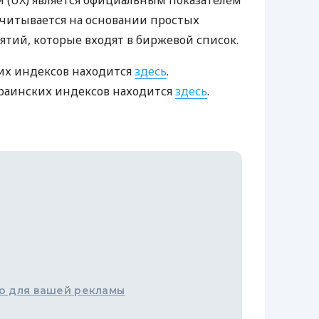
 (UX) является официальным показателем
читывается на основании простых
тий, которые входят в биржевой список.
их индексов находится
здесь
.
раинских индексов находится
здесь
.
о для вашей рекламы