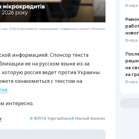
Вчера 
Рынок
работ
 как UGB (Укргазбанк) наращивает поддержку малого бизнеса
ново
Вчера 
После
ской информацией. Спонсор текста
реши
бликации ее на русском языке из-за
на св
которую россия ведет против Украины.
за гр
ожете ознакомиться с текстом на
Вчера 
лке
.
ам интересно.
к
#
ФЛП
#
Укргазбанк
#
Малый Бизнес