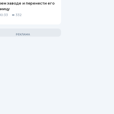
оем заводе и перенести его
аницу
10:33
332