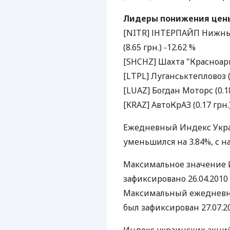
Лидеры понижения цены 
[NITR] ІНТЕРПАЙП Нижнь
(8.65 грн.) -12.62 %
[SHCHZ] Шахта "Красноармі
[LTPL] Луганськтепловоз (3
[LUAZ] Богдан Моторс (0.18
[KRAZ] АвтоКрАЗ (0.17 грн.)
Ежедневный Индекс Укра
уменьшился на 3.84%, с на
Максимальное значение 
зафиксировано 26.04.2010 
Максимальный ежедневны
был зафиксирован 27.07.20