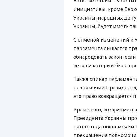
В соответствии с Констит
инициативы, кроме Верх
Украины, народных депу
Украины, будет иметь т
С отменой изменений к К
парламента лишается пр
обнародовать закон, есл
вето на который было пр
Также спикер парламента
полномочий Президента, 
это право возвращается 
Кроме того, возвращаетс
Президента Украины пров
пятого года полномочий 
прекращения полномочий