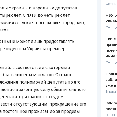
Сегодн
ады Украины и народных депутатов
ЕЖЕМЕСЯЧНЫЙ ОБЗОР
ПУТЕВО
КЕШБЭКА
СТРАХО
тырех лет. С пяти до четырех лет
НБУ 
клиен
мочия сельских, поселковых, городских,
ПУТЕВОДИТЕЛИ ПО
ВСЕ СТ
Сегодн
етов.
БАНКОВСКИМ КАРТАМ
СТРАХО
Топ-5
 отныне может лишь предоставлять
приви
ОТЗЫВЫ
 Президентом Украины премьер-
КОМПАН
преим
ныне 
ДОСТАВ
Сегодн
аний, в соответствии с которыми
КОНТАК
Новые
т быть лишены мандатов. Отныне
забло
сложение полномочий депутата по его
уже в
пление в законную силу обвинительного
Вчера 
епутата; признание его судом
Как р
 вести отсутствующим; прекращение его
воен
а постоянное проживание за пределы
05.08 1