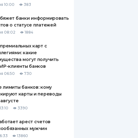
я 10:00
383
ДИТЕЛИ ПО
ВАНИЮ
обяжет банки информировать
тов о статусе платежей
РАХОВЫЕ ПОЛИСЫ
я 08:02
1884
ВЫЕ КОМПАНИИ
 премиальных карт с
легиями: какие
 О СТРАХОВЫХ
ИЯХ
ущества могут получить
VIP-клиенты банков
КА И ОПЛАТА
я 06:50
730
ТЫ
 лимиты банков: кому
кируют карты и переводы
 августе
13:10
3390
аботает арест счетов
нообязанных мужчин
6:33
13860