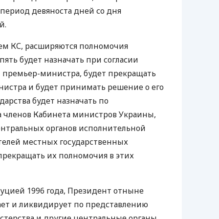
 период девяноста дней со дня
й.
ем КС, расширяются полномочия
пять будет назначать при согласии
 премьер-министра, будет прекращать
истра и будет принимать решение о его
ударства будет назначать по
 членов Кабинета министров Украины,
ентральных органов исполнительной
ителей местных государственных
прекращать их полномочия в этих
туцией 1996 года, Президент отныне
ает и ликвидирует по представлению
терства и другие центральные органы