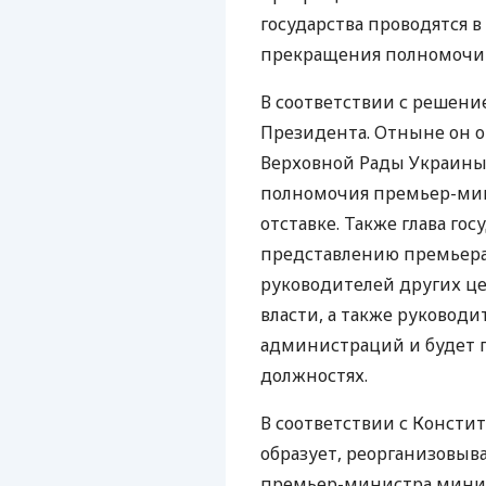
государства проводятся в
прекращения полномочи
В соответствии с решени
Президента. Отныне он о
Верховной Рады Украины
полномочия премьер-мин
отставке. Также глава гос
представлению премьера
руководителей других ц
власти, а также руковод
администраций и будет 
должностях.
В соответствии с Консти
образует, реорганизовыв
премьер-министра минис