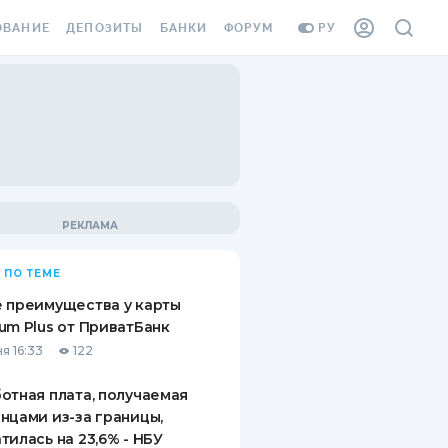
ОВАНИЕ
ДЕПОЗИТЫ
БАНКИ
ФОРУМ
РУ
ВСЕ ДЕПОЗИТЫ
ВСЕ БАНКИ
ВАНИЕ ЖИЛЬЯ ОТ
ДЕПОЗИТЫ В USD
ОТЗЫВЫ О БАНКАХ
И ШАХЕДОВ
ДЕПОЗИТЫ В EUR
МИКРОФИНАНСОВЫЕ
АХОВКА ЗАГРАНИЦУ
ОРГАНИЗАЦИИ
БОНУС К ДЕПОЗИТАМ
ОТЗЫВЫ ОБ МФО
УСЛОВИЯ АКЦИИ
Я КАРТА
 ПО ТЕМЕ
ВОПРОСЫ И ОТВЕТЫ
ОННАЯ ВИНЬЕТКА
 преимущества у карты
ДЕПОЗИТНЫЙ КАЛЬКУЛЯТОР
um Plus от ПриватБанк
Я СОТРУДНИКОВ
я 16:33
122
ПУТЕВОДИТЕЛИ ПО
SSISTANCE
СБЕРЕЖЕНИЯМ
отная плата, получаемая
нцами из-за границы,
ВАНИЕ ОТ
тилась на 23,6% - НБУ
ТНЫХ СЛУЧАЕВ