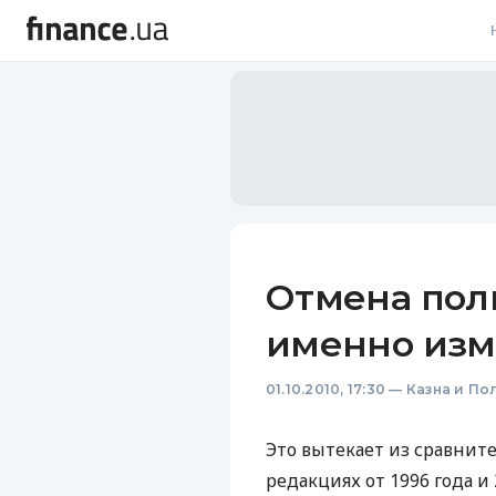
В
В
Л
А
Н
Отмена пол
С
именно изм
П
01.10.2010, 17:30
—
Казна и По
Т
Р
Это вытекает из сравнит
редакциях от 1996 года и 