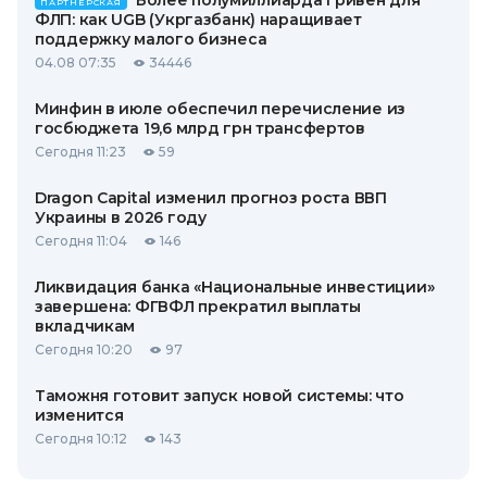
Более полумиллиарда гривен для
ПАРТНЕРСКАЯ
ФЛП: как UGB (Укргазбанк) наращивает
поддержку малого бизнеса
04.08 07:35
34446
Минфин в июле обеспечил перечисление из
госбюджета 19,6 млрд грн трансфертов
Сегодня 11:23
59
Dragon Capital изменил прогноз роста ВВП
Украины в 2026 году
Сегодня 11:04
146
Ликвидация банка «Национальные инвестиции»
завершена: ФГВФЛ прекратил выплаты
вкладчикам
Сегодня 10:20
97
Таможня готовит запуск новой системы: что
изменится
Сегодня 10:12
143