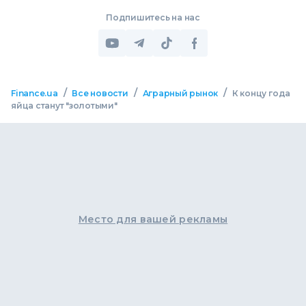
Подпишитесь на нас
/
/
/
Finance.ua
Все новости
Аграрный рынок
К концу года
яйца станут "золотыми"
Место для вашей рекламы