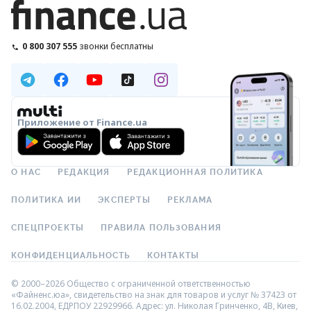
0 800 307 555
звонки бесплатны
Приложение от Finance.ua
О НАС
РЕДАКЦИЯ
РЕДАКЦИОННАЯ ПОЛИТИКА
ПОЛИТИКА ИИ
ЭКСПЕРТЫ
РЕКЛАМА
СПЕЦПРОЕКТЫ
ПРАВИЛА ПОЛЬЗОВАНИЯ
КОНФИДЕНЦИАЛЬНОСТЬ
КОНТАКТЫ
© 2000–2026 Общество с ограниченной ответственностью
«Файненс.юа», свидетельство на знак для товаров и услуг № 37423 от
16.02.2004, ЕДРПОУ 22929966. Адрес: ул. Николая Гринченко, 4В, Киев,