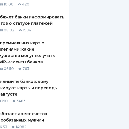
я 10:00
420
ДИТЕЛИ ПО
ВАНИЮ
обяжет банки информировать
тов о статусе платежей
РАХОВЫЕ ПОЛИСЫ
я 08:02
1994
ВЫЕ КОМПАНИИ
 премиальных карт с
легиями: какие
 О СТРАХОВЫХ
ИЯХ
ущества могут получить
VIP-клиенты банков
КА И ОПЛАТА
я 06:50
763
ТЫ
 лимиты банков: кому
кируют карты и переводы
 августе
13:10
3483
аботает арест счетов
нообязанных мужчин
6:33
14082