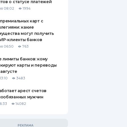
тов о статусе платежей
я 08:02
1994
 премиальных карт с
легиями: какие
ущества могут получить
VIP-клиенты банков
я 06:50
763
 лимиты банков: кому
кируют карты и переводы
 августе
13:10
3483
аботает арест счетов
нообязанных мужчин
6:33
14082