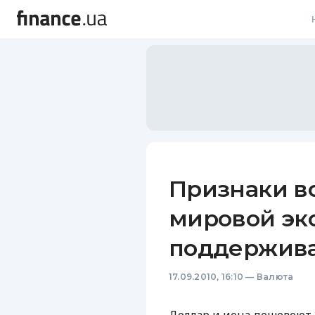
В
В
Л
А
Н
Признаки в
С
мировой эк
П
поддержива
Т
17.09.2010, 16:10
—
Валюта
Р