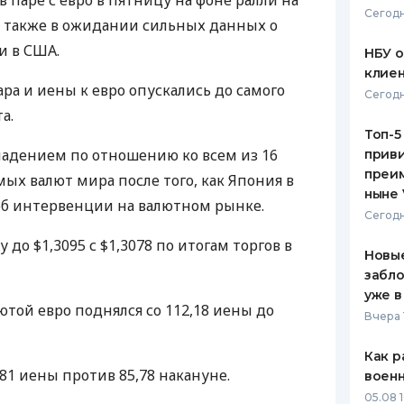
 паре с евро в пятницу на фоне ралли на
Сегодн
а также в ожидании сильных данных о
ЕЖЕМЕСЯЧНЫЙ ОБЗОР
ПУТЕВО
КЕШБЭКА
СТРАХО
и в США.
НБУ 
клиен
ПУТЕВОДИТЕЛИ ПО
ВСЕ СТ
ара и иены к евро опускались до самого
Сегодн
БАНКОВСКИМ КАРТАМ
а.
СТРАХО
Топ-5
падением по отношению ко всем из 16
приви
ОТЗЫВЫ
КОМПАН
преим
ых валют мира после того, как Япония в
ныне 
об интервенции на валютном рынке.
ДОСТАВ
Сегодн
до $1,3095 с $1,3078 по итогам торгов в
КОНТАК
Новые
забло
уже в
ютой евро поднялся со 112,18 иены до
Вчера 
Как р
,81 иены против 85,78 накануне.
воен
05.08 1