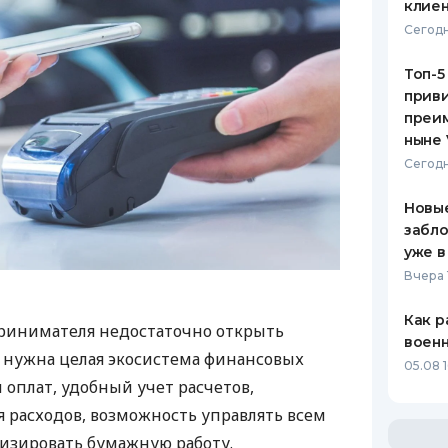
клиен
Сегодн
Топ-5
приви
преим
ныне 
Сегодн
Новые
забло
уже в
Вчера 
Как р
ринимателя недостаточно открыть
воен
у нужна целая экосистема финансовых
05.08 1
 оплат, удобный учет расчетов,
 расходов, возможность управлять всем
изировать бумажную работу.