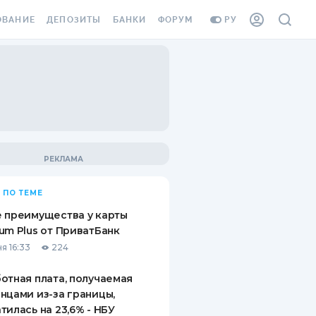
ОВАНИЕ
ДЕПОЗИТЫ
БАНКИ
ФОРУМ
РУ
ВСЕ ДЕПОЗИТЫ
ВСЕ БАНКИ
ВАНИЕ ЖИЛЬЯ ОТ
ДЕПОЗИТЫ В USD
ОТЗЫВЫ О БАНКАХ
И ШАХЕДОВ
ДЕПОЗИТЫ В EUR
МИКРОФИНАНСОВЫЕ
АХОВКА ЗАГРАНИЦУ
ОРГАНИЗАЦИИ
БОНУС К ДЕПОЗИТАМ
ОТЗЫВЫ ОБ МФО
УСЛОВИЯ АКЦИИ
Я КАРТА
 ПО ТЕМЕ
ВОПРОСЫ И ОТВЕТЫ
ОННАЯ ВИНЬЕТКА
 преимущества у карты
ДЕПОЗИТНЫЙ КАЛЬКУЛЯТОР
um Plus от ПриватБанк
Я СОТРУДНИКОВ
я 16:33
224
ПУТЕВОДИТЕЛИ ПО
SSISTANCE
СБЕРЕЖЕНИЯМ
отная плата, получаемая
нцами из-за границы,
ВАНИЕ ОТ
тилась на 23,6% - НБУ
ТНЫХ СЛУЧАЕВ