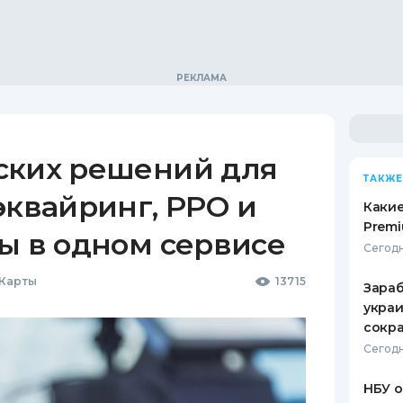
ских решений для
ТАКЖЕ
эквайринг, РРО и
Какие
Premi
ы в одном сервисе
Сегодн
 Карты
13715
Зараб
украи
сокра
Сегодн
НБУ 