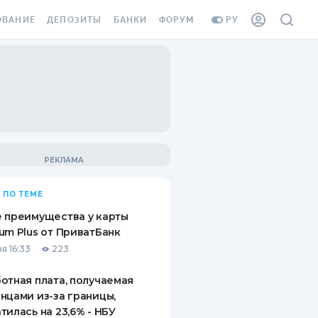
ОВАНИЕ
ДЕПОЗИТЫ
БАНКИ
ФОРУМ
РУ
ВСЕ ДЕПОЗИТЫ
ВСЕ БАНКИ
ВАНИЕ ЖИЛЬЯ ОТ
ДЕПОЗИТЫ В USD
ОТЗЫВЫ О БАНКАХ
И ШАХЕДОВ
ДЕПОЗИТЫ В EUR
МИКРОФИНАНСОВЫЕ
АХОВКА ЗАГРАНИЦУ
ОРГАНИЗАЦИИ
БОНУС К ДЕПОЗИТАМ
ОТЗЫВЫ ОБ МФО
УСЛОВИЯ АКЦИИ
Я КАРТА
 ПО ТЕМЕ
ВОПРОСЫ И ОТВЕТЫ
ОННАЯ ВИНЬЕТКА
 преимущества у карты
ДЕПОЗИТНЫЙ КАЛЬКУЛЯТОР
um Plus от ПриватБанк
Я СОТРУДНИКОВ
я 16:33
223
ПУТЕВОДИТЕЛИ ПО
SSISTANCE
СБЕРЕЖЕНИЯМ
отная плата, получаемая
нцами из-за границы,
ВАНИЕ ОТ
тилась на 23,6% - НБУ
ТНЫХ СЛУЧАЕВ