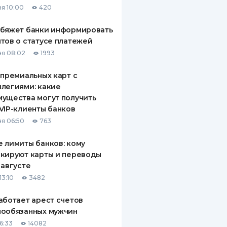
я 10:00
420
ДИТЕЛИ ПО
ВАНИЮ
обяжет банки информировать
тов о статусе платежей
РАХОВЫЕ ПОЛИСЫ
я 08:02
1993
ВЫЕ КОМПАНИИ
 премиальных карт с
легиями: какие
 О СТРАХОВЫХ
ИЯХ
ущества могут получить
VIP-клиенты банков
КА И ОПЛАТА
я 06:50
763
ТЫ
 лимиты банков: кому
кируют карты и переводы
 августе
13:10
3482
аботает арест счетов
нообязанных мужчин
6:33
14082