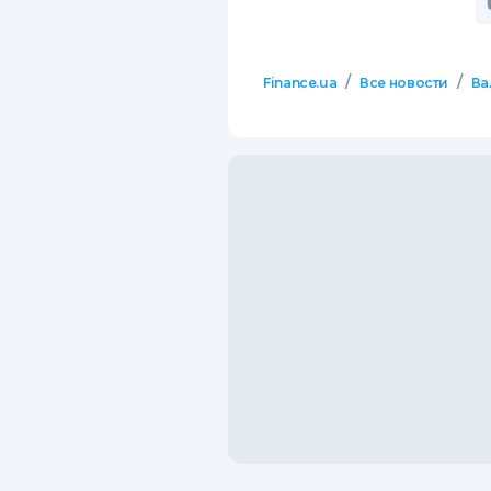
/
/
Finance.ua
Все новости
Ва