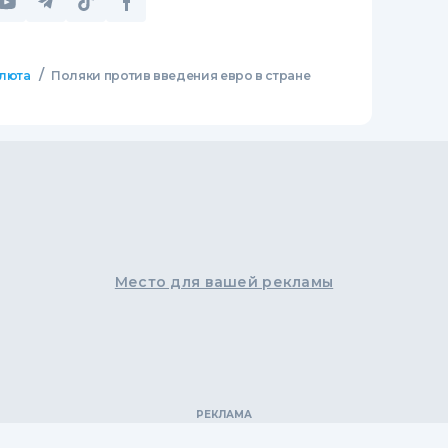
/
люта
Поляки против введения евро в стране
Место для вашей рекламы