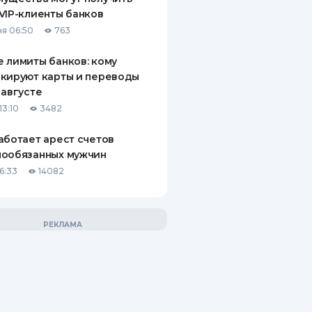
VIP-клиенты банков
я 06:50
763
 лимиты банков: кому
кируют карты и переводы
 августе
13:10
3482
аботает арест счетов
нообязанных мужчин
6:33
14082