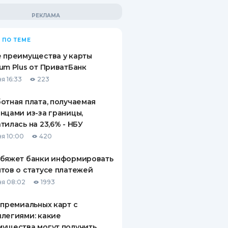
 ПО ТЕМЕ
 преимущества у карты
um Plus от ПриватБанк
я 16:33
223
отная плата, получаемая
нцами из-за границы,
тилась на 23,6% - НБУ
я 10:00
420
обяжет банки информировать
тов о статусе платежей
я 08:02
1993
 премиальных карт с
легиями: какие
ущества могут получить