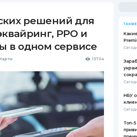
ских решений для
ТАКЖЕ
эквайринг, РРО и
Какие
Premi
ы в одном сервисе
Сегодн
 Карты
13704
Зараб
украи
сокра
Сегодн
НБУ 
клиен
Сегодн
Топ-5
приви
преим