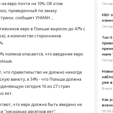
 на евро почти на 10%. Об этом
Сегодн
ЕЖЕМЕСЯЧНЫЙ ОБЗОР
ПУТЕВО
sos, проведенный по заказу
КЕШБЭКА
СТРАХО
НБУ 
траны, сообщает УНИАН. ,
клиен
ПУТЕВОДИТЕЛИ ПО
ВСЕ СТ
Сегодн
тивников евро в Польше выросло до 47% с
БАНКОВСКИМ КАРТАМ
СТРАХО
е), а количество сторонников
Топ-5
%.
приви
ОТЗЫВЫ
КОМПАН
преим
0% поляков опасаются, что введение евро
ныне 
ДОСТАВ
ольше.
Сегодн
КОНТАК
Новые
 что правительство не должно никогда
забло
кую валюту, а 34% - что Польша должна
уже в
ъединяющую сегодня 16 из 27 стран
Вчера 
о лет.
Как р
итают, что евро должно быть введено не
воен
и "несколько десятков лет".
05.08 1