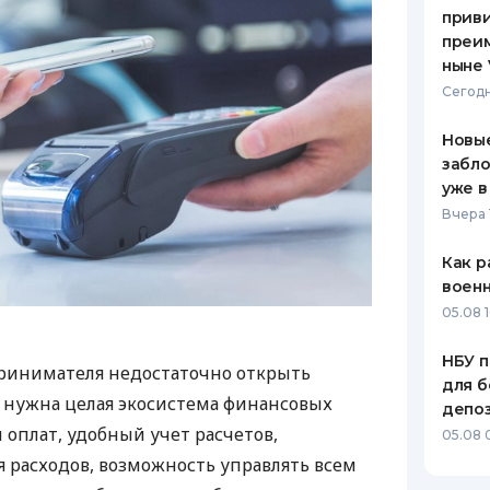
приви
преим
ныне 
Сегодн
Новые
забло
уже в
Вчера 
Как р
воен
05.08 1
НБУ п
ринимателя недостаточно открыть
для б
у нужна целая экосистема финансовых
депо
 оплат, удобный учет расчетов,
05.08 
 расходов, возможность управлять всем