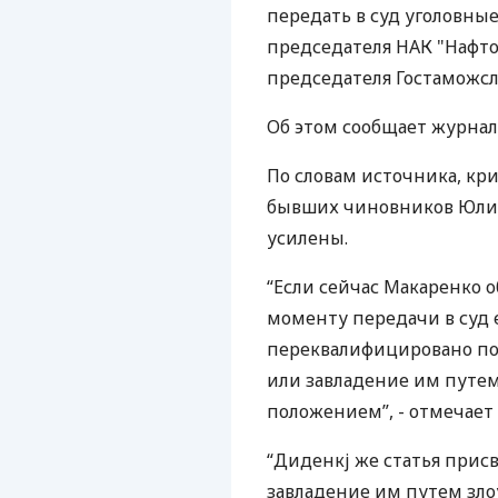
передать в суд уголовные
председателя НАК "Нафто
председателя Гостаможс
Об этом сообщает журнал 
По словам источника, кр
бывших чиновников Юли
усилены.
“Если сейчас Макаренко о
моменту передачи в суд 
переквалифицировано по 
или завладение им путе
положением”, - отмечает
“Диденкj же статья прис
завладение им путем зл