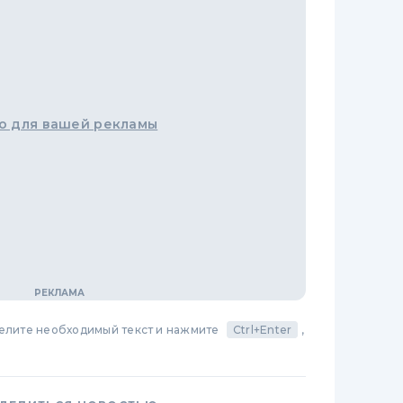
о для вашей рекламы
делите необходимый текст и нажмите
Ctrl+Enter
,