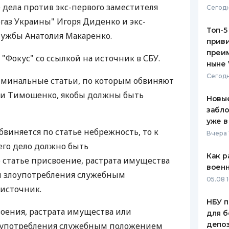
 дела против экс-первого заместителя
Сегодн
ЕЖЕМЕСЯЧНЫЙ ОБЗОР
ПУТЕВО
газ Украины" Игоря Диденко и экс-
КЕШБЭКА
СТРАХО
Топ-5
лужбы Анатолия Макаренко.
приви
ПУТЕВОДИТЕЛИ ПО
ВСЕ СТ
преим
"Фокус" со ссылкой на источник в СБУ.
БАНКОВСКИМ КАРТАМ
ныне 
СТРАХО
Сегодн
иминальные статьи, по которым обвиняют
ОТЗЫВЫ
и Тимошенко, якобы должны быть
КОМПАН
Новые
забло
ДОСТАВ
уже в
бвиняется по статье небрежность, то к
Вчера 
КОНТАК
его дело должно быть
Как р
статье присвоение, растрата имущества
воен
м злоупотребления служебным
05.08 1
 источник.
НБУ п
воения, растрата имущества или
для б
депо
оупотребления служебным положением