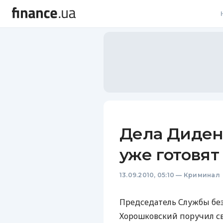
В
В
Л
А
Н
Дела Диден
С
уже готовят 
П
13.09.2010, 05:10
—
Криминал
Т
Р
Председатель Службы бе
Хорошковский поручил с