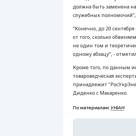
должна быть заменена н
служебных полномочий”, 
“Конечно, до 20 сентября
от того, сколько обвиняе
не один том и теоретиче
одному абзацу”, - отмети
Кроме того, по данным ис
товароведческая эксперти
принадлежит "РосУкрЭнер
Диденко с Макаренко.
По материалам:
УНІАН