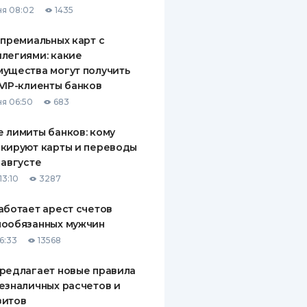
я 08:02
1435
ДИТЕЛИ ПО
ВАНИЮ
 премиальных карт с
легиями: какие
РАХОВЫЕ ПОЛИСЫ
ущества могут получить
VIP-клиенты банков
ВЫЕ КОМПАНИИ
я 06:50
683
 О СТРАХОВЫХ
ИЯХ
 лимиты банков: кому
кируют карты и переводы
КА И ОПЛАТА
 августе
13:10
3287
ТЫ
аботает арест счетов
нообязанных мужчин
6:33
13568
редлагает новые правила
езналичных расчетов и
зитов