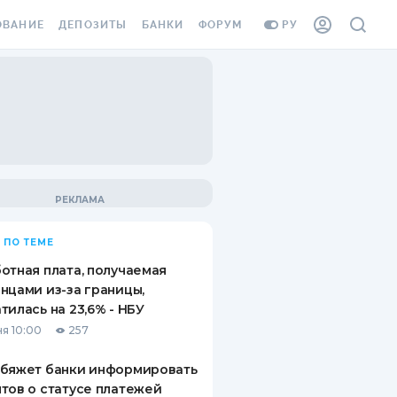
ОВАНИЕ
ДЕПОЗИТЫ
БАНКИ
ФОРУМ
РУ
ВСЕ ДЕПОЗИТЫ
ВСЕ БАНКИ
ВАНИЕ ЖИЛЬЯ ОТ
ДЕПОЗИТЫ В USD
ОТЗЫВЫ О БАНКАХ
И ШАХЕДОВ
ДЕПОЗИТЫ В EUR
МИКРОФИНАНСОВЫЕ
АХОВКА ЗАГРАНИЦУ
ОРГАНИЗАЦИИ
БОНУС К ДЕПОЗИТАМ
ОТЗЫВЫ ОБ МФО
УСЛОВИЯ АКЦИИ
Я КАРТА
 ПО ТЕМЕ
ВОПРОСЫ И ОТВЕТЫ
ОННАЯ ВИНЬЕТКА
отная плата, получаемая
ДЕПОЗИТНЫЙ КАЛЬКУЛЯТОР
нцами из-за границы,
Я СОТРУДНИКОВ
тилась на 23,6% - НБУ
ПУТЕВОДИТЕЛИ ПО
я 10:00
257
SSISTANCE
СБЕРЕЖЕНИЯМ
обяжет банки информировать
ВАНИЕ ОТ
тов о статусе платежей
ТНЫХ СЛУЧАЕВ