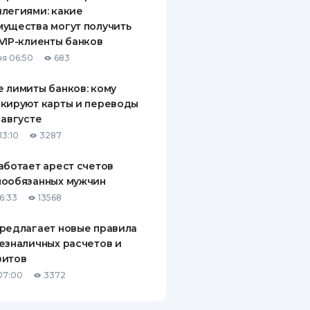
легиями: какие
ущества могут получить
VIP-клиенты банков
я 06:50
683
 лимиты банков: кому
кируют карты и переводы
 августе
13:10
3287
аботает арест счетов
нообязанных мужчин
6:33
13568
редлагает новые правила
езналичных расчетов и
зитов
07:00
3372