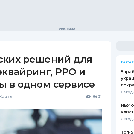
ских решений для
ТАКЖЕ
эквайринг, РРО и
Зараб
украи
ы в одном сервисе
сокра
Сегодн
 Карты
9401
НБУ 
клиен
Сегодн
Топ-5