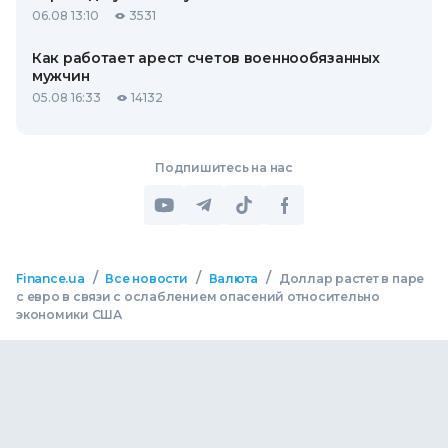
06.08 13:10
3531
Как работает арест счетов военнообязанных
мужчин
05.08 16:33
14132
Подпишитесь на нас
/
/
/
Finance.ua
Все новости
Валюта
Доллар растет в паре
с евро в связи с ослаблением опасений относительно
экономики США