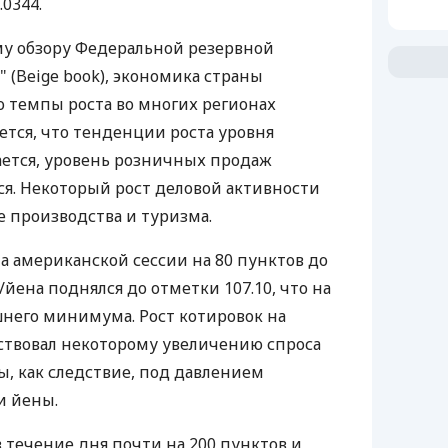
.0344.
му обзору Федеральной резервной
 (Beige book), экономика страны
о темпы роста во многих регионах
ется, что тенденции роста уровня
ается, уровень розничных продаж
я. Некоторый рост деловой активности
е производства и туризма.
а американской сессии на 80 пунктов до
/йена поднялся до отметки 107.10, что на
него минимума. Рост котировок на
ствовал некоторому увеличению спроса
, как следствие, под давлением
и йены.
 течение дня почти на 200 пунктов и