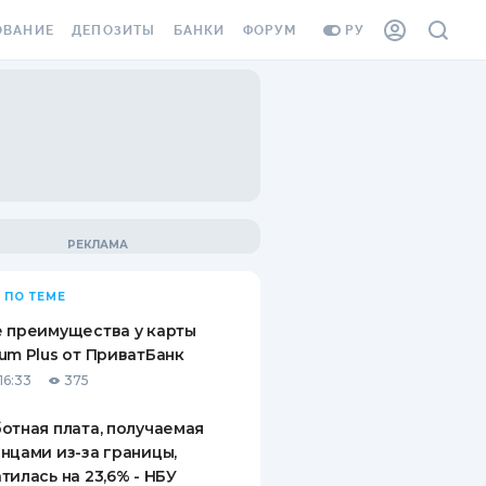
ОВАНИЕ
ДЕПОЗИТЫ
БАНКИ
ФОРУМ
РУ
ВСЕ ДЕПОЗИТЫ
ВСЕ БАНКИ
ВАНИЕ ЖИЛЬЯ ОТ
ДЕПОЗИТЫ В USD
ОТЗЫВЫ О БАНКАХ
И ШАХЕДОВ
ДЕПОЗИТЫ В EUR
МИКРОФИНАНСОВЫЕ
АХОВКА ЗАГРАНИЦУ
ОРГАНИЗАЦИИ
БОНУС К ДЕПОЗИТАМ
ОТЗЫВЫ ОБ МФО
УСЛОВИЯ АКЦИИ
Я КАРТА
 ПО ТЕМЕ
ВОПРОСЫ И ОТВЕТЫ
ОННАЯ ВИНЬЕТКА
 преимущества у карты
ДЕПОЗИТНЫЙ КАЛЬКУЛЯТОР
um Plus от ПриватБанк
Я СОТРУДНИКОВ
16:33
375
ПУТЕВОДИТЕЛИ ПО
SSISTANCE
СБЕРЕЖЕНИЯМ
отная плата, получаемая
нцами из-за границы,
ВАНИЕ ОТ
тилась на 23,6% - НБУ
ТНЫХ СЛУЧАЕВ