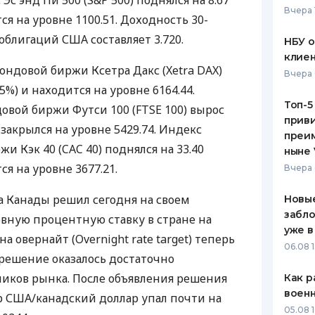
 Эс энд Пи 500 (S&P 500) поднялся на 8.67
Вчера 
ся на уровне 1100.51. Доходность 30-
ЕЖЕМЕСЯЧНЫЙ ОБЗОР
ПУТЕВО
КЕШБЭКА
СТРАХО
облигаций США составляет 3.720.
НБУ 
клиен
ПУТЕВОДИТЕЛИ ПО
ВСЕ СТ
ндовой биржи Ксетра Дакс (Xetra DAX)
Вчера 
БАНКОВСКИМ КАРТАМ
15%) и находится на уровне 6164.44.
СТРАХО
Топ-5
вой биржи Футси 100 (FTSE 100) вырос
приви
ОТЗЫВЫ
и закрылся на уровне 5429.74. Индекс
КОМПАН
преим
 Кэк 40 (CAC 40) поднялся на 33.40
ныне 
ДОСТАВ
ся на уровне 3677.21.
Вчера 
КОНТАК
 Канады решил сегодня на своем
Новые
забло
вную процентную ставку в стране на
уже в
на овернайт (Overnight rate target) теперь
06.08 1
 решение оказалось достаточно
иков рынка. После объявления решения
Как р
воен
р США/канадский доллар упал почти на
05.08 1