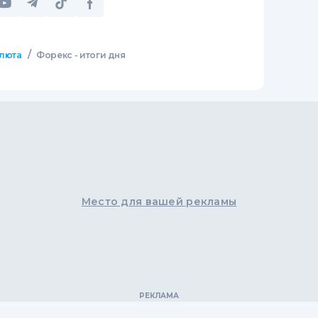
/
люта
Форекс - итоги дня
Место для вашей рекламы