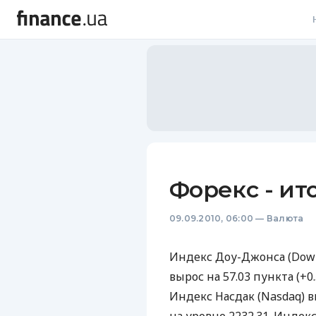
В
В
Л
А
Н
Форекс - ит
С
09.09.2010, 06:00
—
Валюта
П
Т
Индекс Доу-Джонса (Dow
вырос на 57.03 пункта (+0
Р
Индекс Насдак (Nasdaq) в