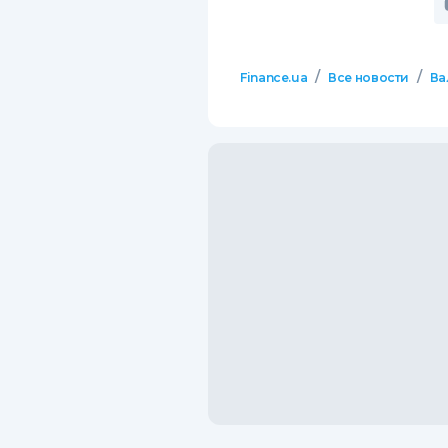
/
/
Finance.ua
Все новости
Ва