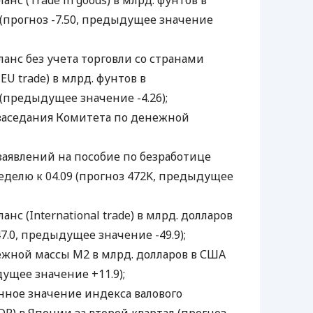
анс (Trade in goods) в млрд. фунтов в
(прогноз -7.50, предыдущее значение
аланс без учета торговли со странами
EU trade) в млрд. фунтов в
(предыдущее значение -4.26);
ы заседания Комитета по денежной
 заявлений на пособие по безработице
 неделю к 04.09 (прогноз 472K, предыдущее
анс (International trade) в млрд. долларов
7.0, предыдущее значение -49.9);
нежной массы М2 в млрд. долларов в США
дущее значение +11.9);
енное значение индекса валового