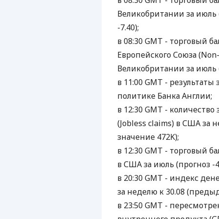
в 08:30 GMT - торговый бал
Великобритании за июль 
-7.40);
в 08:30 GMT - торговый б
Европейского Союза (Non-
Великобритании за июль 
в 11:00 GMT - результат
политике Банка Англии;
в 12:30 GMT - количество
(Jobless claims) в США за
значение 472K);
в 12:30 GMT - торговый бал
в США за июль (прогноз -4
в 20:30 GMT - индекс де
за неделю к 30.08 (преды
в 23:50 GMT - пересмотр