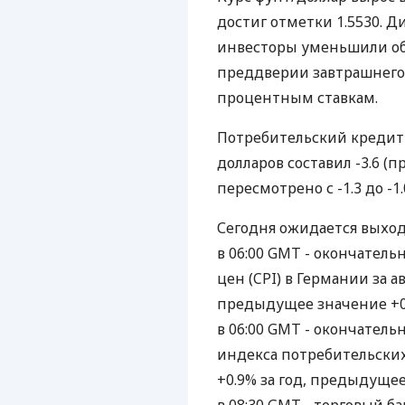
достиг отметки 1.5530. 
инвесторы уменьшили об
преддверии завтрашнего
процентным ставкам.
Потребительский кредит (
долларов составил -3.6 (
пересмотрено с -1.3 до -1.0
Сегодня ожидается выхо
в 06:00 GMT - окончател
цен (CPI) в Германии за ав
предыдущее значение +0.3
в 06:00 GMT - окончател
индекса потребительских 
+0.9% за год, предыдущее 