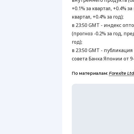
внутреннего продукта (GD
+0.1% за квартал, +0.4% з
квартал, +0.4% за год);
в 23:50 GMT - индекс опто
(прогноз -0.2% за год, пр
год);
в 23:50 GMT - публикаци
совета Банка Японии от 9-
По материалам:
Forexite Ltd