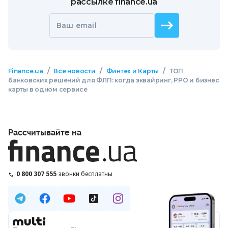
рассылке finance.ua
Ваш email
/
/
/
Finance.ua
Все новости
Финтех и Карты
ТОП
банковских решений для ФЛП: когда эквайринг, РРО и бизнес
карты в одном сервисе
Рассчитывайте на
0 800 307 555
звонки бесплатны