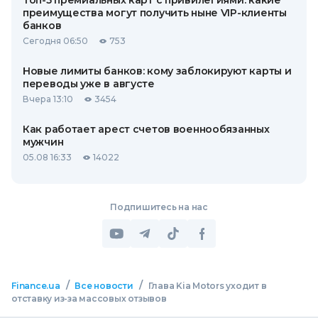
Топ-5 премиальных карт с привилегиями: какие
преимущества могут получить ныне VIP-клиенты
банков
Сегодня 06:50
753
Новые лимиты банков: кому заблокируют карты и
переводы уже в августе
Вчера 13:10
3454
Как работает арест счетов военнообязанных
мужчин
05.08 16:33
14022
Подпишитесь на нас
/
/
Finance.ua
Все новости
Глава Kia Motors уходит в
отставку из-за массовых отзывов