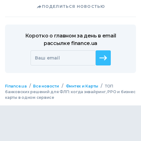
ПОДЕЛИТЬСЯ НОВОСТЬЮ
Коротко о главном за день в email
рассылке finance.ua
Ваш email
/
/
/
Finance.ua
Все новости
Финтех и Карты
ТОП
банковских решений для ФЛП: когда эквайринг, РРО и бизнес
карты в одном сервисе