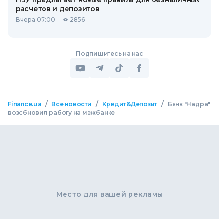
НБУ предлагает новые правила для безналичных
расчетов и депозитов
Вчера 07:00
2856
Подпишитесь на нас
/
/
/
Finance.ua
Все новости
Кредит&Депозит
Банк "Надра"
возобновил работу на межбанке
Место для вашей рекламы