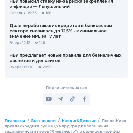
НБУ повысил ставку из-за риска закрепления
инфляции — Лепушинский
Сегодня 05:33
168
Доля неработающих кредитов в банковском
секторе снизилась до 12,5% - минимальное
значение NPL за 17 лет
Вчера 12:12
146
НБУ предлагает новые правила для безналичных
расчетов и депозитов
Вчера 07:00
2856
Подпишитесь на нас
/
/
/
Finance.ua
Все новости
Кредит&Депозит
Попов: Киев
привлек кредит в сумме 1,5 млрд грн для погашения
задолженности перед "Киевэнерго" по разнице в тарифах