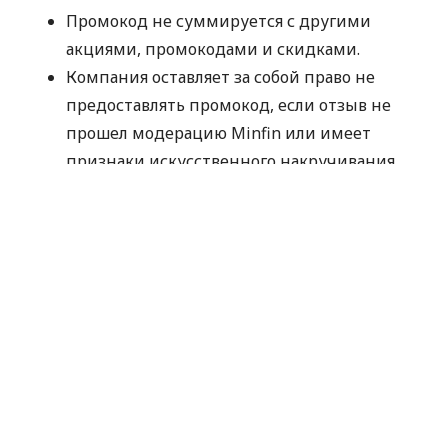
Промокод не суммируется с другими
акциями, промокодами и скидками.
Компания оставляет за собой право не
предоставлять промокод, если отзыв не
прошел модерацию Minfin или имеет
признаки искусственного накручивания.
Отправляя данные для получения
промокода, вы соглашаетесь на их
обработку компанией MyCredit
исключительно с целью проверки участия в
акции. Ваши персональные данные не
передаются третьим лицам.
Промокод следует использовать до
30.09.2026.
Спасибо, что выбираете MyCredit и делитесь