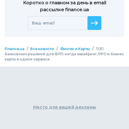
Коротко о главном за день в email
рассылке finance.ua
Ваш email
/
/
/
Finance.ua
Все новости
Финтех и Карты
ТОП
банковских решений для ФЛП: когда эквайринг, РРО и бизнес
карты в одном сервисе
Место для вашей рекламы