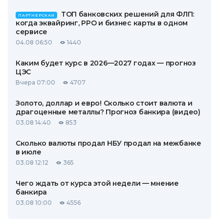
ТОП банковских решений для ФЛП:
ПАРТНЕРСКАЯ
когда эквайринг, РРО и бизнес карты в одном
сервисе
04.08 06:50
1440
Каким будет курс в 2026—2027 годах — прогноз
ЦЭС
Вчера 07:00
4707
Золото, доллар и евро! Сколько стоит валюта и
драгоценные металлы? Прогноз банкира (видео)
03.08 14:40
853
Сколько валюты продал НБУ продал на межбанке
в июле
03.08 12:12
365
Чего ждать от курса этой недели — мнение
банкира
03.08 10:00
4556