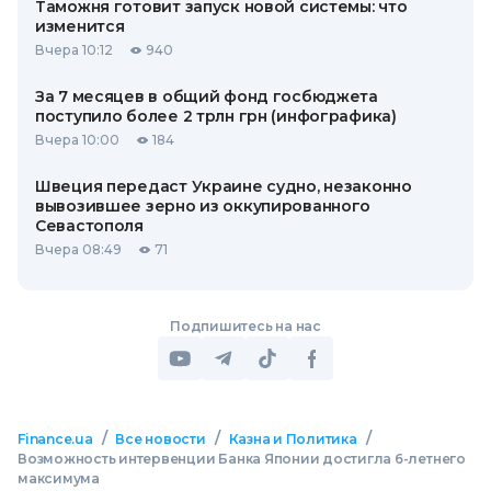
Таможня готовит запуск новой системы: что
изменится
Вчера 10:12
940
За 7 месяцев в общий фонд госбюджета
поступило более 2 трлн грн (инфографика)
Вчера 10:00
184
Швеция передаст Украине судно, незаконно
вывозившее зерно из оккупированного
Севастополя
Вчера 08:49
71
Подпишитесь на нас
/
/
/
Finance.ua
Все новости
Казна и Политика
Возможность интервенции Банка Японии достигла 6-летнего
максимума