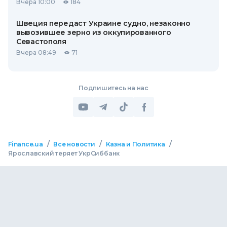
Вчера 10:00
184
Швеция передаст Украине судно, незаконно
вывозившее зерно из оккупированного
Севастополя
Вчера 08:49
71
Подпишитесь на нас
/
/
/
Finance.ua
Все новости
Казна и Политика
Ярославский теряет УкрСиббанк