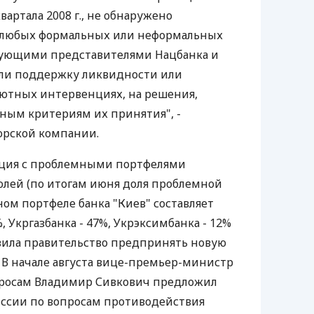
артала 2008 г., не обнаружено
 любых формальных или неформальных
вующими представителями Нацбанка и
али поддержку ликвидности или
лютных интервенциях, на решения,
ным критериям их принятия", -
торской компании.
ация с проблемными портфелями
долей (по итогам июня доля проблемной
ом портфеле банка "Киев" составляет
%, Укргазбанка - 47%, Укрэксимбанка - 12%
авила правительство предпринять новую
 В начале августа вице-премьер-министр
росам Владимир Сивкович предложил
сии по вопросам противодействия