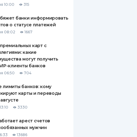
я 10:00
315
ДИТЕЛИ ПО
ВАНИЮ
обяжет банки информировать
тов о статусе платежей
РАХОВЫЕ ПОЛИСЫ
я 08:02
1667
ВЫЕ КОМПАНИИ
 премиальных карт с
легиями: какие
 О СТРАХОВЫХ
ИЯХ
ущества могут получить
VIP-клиенты банков
КА И ОПЛАТА
я 06:50
704
ТЫ
 лимиты банков: кому
кируют карты и переводы
 августе
13:10
3330
аботает арест счетов
нообязанных мужчин
6:33
13686