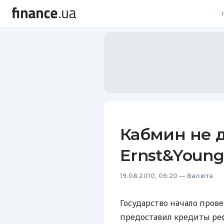
В
В
Л
А
Н
Кабмин не 
С
Ernst&Young
П
19.08.2010, 06:20
—
Валюта
Т
Р
Государство начало пров
предоставил кредиты ре