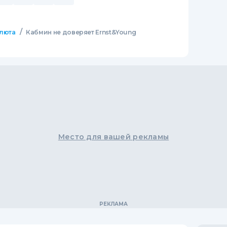
/
люта
Кабмин не доверяет Ernst&Young
Место для вашей рекламы