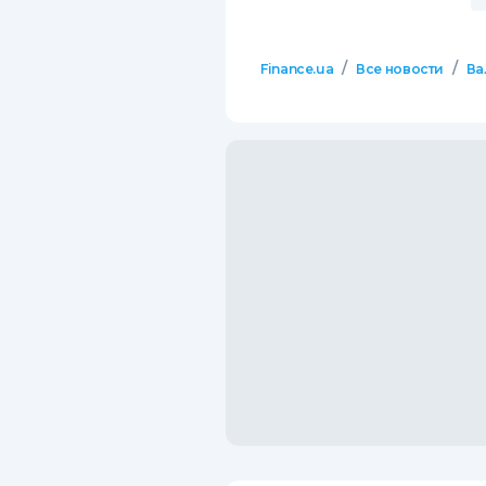
/
/
Finance.ua
Все новости
Ва