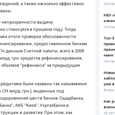
еждений, а также насколько эффективно
Сегодн
ЕЖЕМЕСЯЧНЫЙ ОБЗОР
ПУТЕВО
ваны.
КЕШБЭКА
СТРАХО
НБУ 
клиен
у непрозрачности выдачи
ПУТЕВОДИТЕЛИ ПО
ВСЕ СТ
Сегодн
к столкнулся в прошлом году. Тогда
БАНКОВСКИМ КАРТАМ
СТРАХО
вала итоги проверки обоснованности
Топ-5
инансировании, предоставленном банкам
приви
ОТЗЫВЫ
КОМПАН
преим
. По данным Счетной палаты, всего в 2008
ныне 
 млрд. грн. кредитов рефинансирования,
ДОСТАВ
Сегодн
ше объемов "рефинанса" за предыдущие
КОНТАК
Новые
забло
редитами были названы так называемые
уже в
(39 млрд. грн.), выданные под
Вчера 
оздоровления шести банков: Ощадбанка,
Как р
Банка", АКБ "Киев", Укргазбанка и
воен
трукции и развития. При этом, как
05.08 1