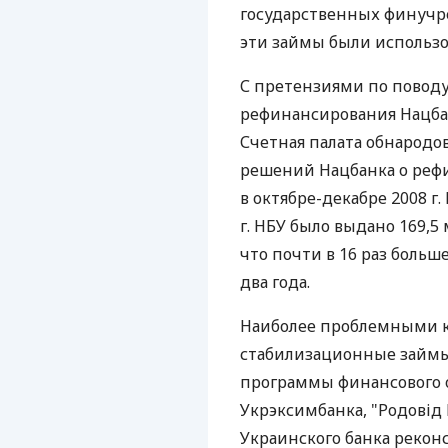
государственных финучр
эти займы были использо
С претензиями по повод
рефинансирования Нацбан
Счетная палата обнародо
решений Нацбанка о реф
в октябре-декабре 2008 г
г. НБУ было выдано 169,5
что почти в 16 раз боль
два года.
Наиболее проблемными к
стабилизационные займы 
программы финансового 
Укрэксимбанка, "Родовід 
Украинского банка реконс