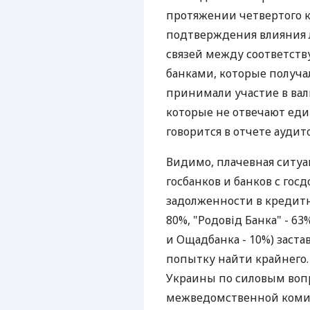
протяжении четвертого кв
подтверждения влияния
связей между соответст
банками, которые получ
принимали участие в ва
которые не отвечают еди
говорится в отчете ауди
Видимо, плачевная ситу
госбанков и банков с гос
задолженности в кредитн
80%, "Родовід Банка" - 63
и Ощадбанка - 10%) заст
попытку найти крайнего.
Украины по силовым воп
межведомственной комис