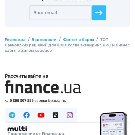
Ваш email
/
/
/
Finance.ua
Все новости
Финтех и Карты
ТОП
банковских решений для ФЛП: когда эквайринг, РРО и бизнес
карты в одном сервисе
Рассчитывайте на
0 800 307 555
звонки бесплатны
Приложение от Finance.ua