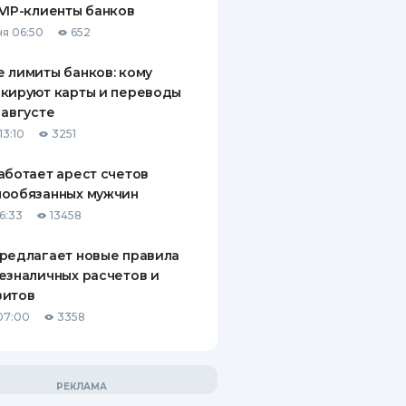
VIP-клиенты банков
я 06:50
652
 лимиты банков: кому
кируют карты и переводы
 августе
13:10
3251
аботает арест счетов
нообязанных мужчин
6:33
13458
редлагает новые правила
езналичных расчетов и
зитов
07:00
3358