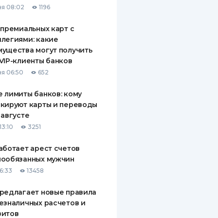
я 08:02
1196
ДИТЕЛИ ПО
ВАНИЮ
 премиальных карт с
легиями: какие
РАХОВЫЕ ПОЛИСЫ
ущества могут получить
VIP-клиенты банков
ВЫЕ КОМПАНИИ
я 06:50
652
 О СТРАХОВЫХ
ИЯХ
 лимиты банков: кому
кируют карты и переводы
КА И ОПЛАТА
 августе
13:10
3251
ТЫ
аботает арест счетов
нообязанных мужчин
6:33
13458
редлагает новые правила
езналичных расчетов и
зитов