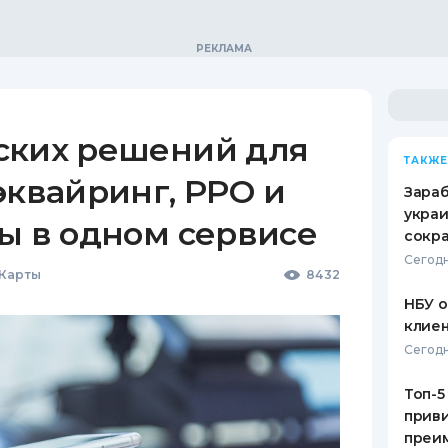
ских решений для
ТАКЖЕ
эквайринг, РРО и
Зараб
украи
ы в одном сервисе
сокра
Сегодн
 Карты
8432
НБУ 
клиен
Сегодн
Топ-5
приви
преим