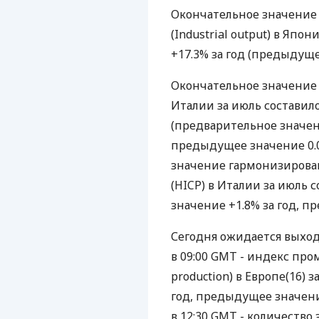
Окончательное значение
(Industrial output) в Япон
+17.3% за год (предыдущее
Окончательное значение 
Италии за июль составило 
(предварительное значени
предыдущее значение 0.0%
значение гармонизирова
(HICP) в Италии за июль 
значение +1.8% за год, п
Сегодня ожидается выхо
в 09:00 GMT - индекс про
production) в Европе(16) з
год, предыдущее значение 
в 12:30 GMT - количество