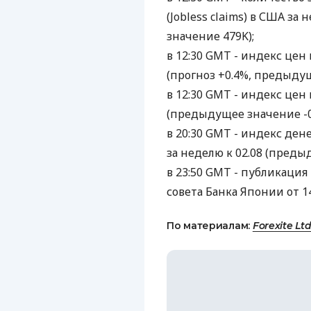
(Jobless claims) в США за
значение 479K);
в 12:30 GMT - индекс цен 
(прогноз +0.4%, предыдущ
в 12:30 GMT - индекс цен 
(предыдущее значение -0
в 20:30 GMT - индекс де
за неделю к 02.08 (преды
в 23:50 GMT - публикаци
совета Банка Японии от 14
По материалам:
Forexite Ltd