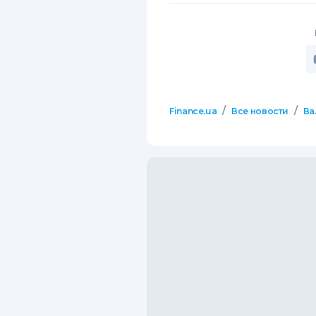
/
/
Finance.ua
Все новости
Ва