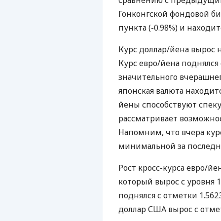
сравнению с предыдущим 
Гонконгской фондовой бир
пункта (-0.98%) и находит
Курс доллар/йена вырос на
Курс евро/йена поднялся с
значительного вчерашнег
японская валюта находит
йены способствуют спеку
рассматривает возможно
Напомним, что вчера курс
минимальной за последни
Рост кросс-курса евро/йе
который вырос с уровня 1.
поднялся с отметки 1.562
доллар США вырос с отметк