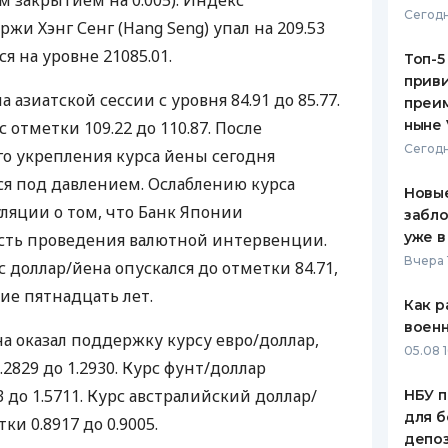
закрытием на 0.005). Индекс
Сегодн
жи Хэнг Сенг (Hang Seng) упал на 209.53
ЕЖЕМЕСЯЧНЫЙ ОБЗОР
ПУТЕВО
КЕШБЭКА
СТРАХО
ся на уровне 21085.01.
Топ-5
приви
ПУТЕВОДИТЕЛИ ПО
ВСЕ СТ
 азиатской сессии с уровня 84.91 до 85.77.
преим
БАНКОВСКИМ КАРТАМ
ныне 
 отметки 109.22 до 110.87. После
СТРАХО
Сегодн
о укрепления курса йены сегодня
ОТЗЫВЫ
ся под давлением. Ослаблению курса
КОМПАН
Новые
ляции о том, что Банк Японии
забло
ДОСТАВ
уже в
сть проведения валютной интервенции.
Вчера 
 доллар/йена опускался до отметки 84.71,
КОНТАК
е пятнадцать лет.
Как р
воен
на оказал поддержку курсу евро/доллар,
05.08 1
2829 до 1.2930. Курс фунт/доллар
3 до 1.5711. Курс австралийский доллар/
НБУ п
для б
и 0.8917 до 0.9005.
депо