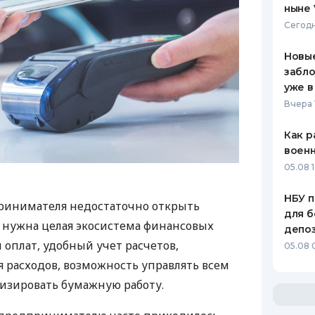
ныне 
Сегодн
Новые
забло
уже в
Вчера 
Как р
воен
05.08 1
НБУ п
ринимателя недостаточно открыть
для б
у нужна целая экосистема финансовых
депо
 оплат, удобный учет расчетов,
05.08 
 расходов, возможность управлять всем
изировать бумажную работу.