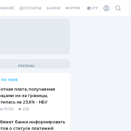
ОВАНИЕ
ДЕПОЗИТЫ
БАНКИ
ФОРУМ
РУ
ВСЕ ДЕПОЗИТЫ
ВСЕ БАНКИ
ВАНИЕ ЖИЛЬЯ ОТ
ДЕПОЗИТЫ В USD
ОТЗЫВЫ О БАНКАХ
И ШАХЕДОВ
ДЕПОЗИТЫ В EUR
МИКРОФИНАНСОВЫЕ
АХОВКА ЗАГРАНИЦУ
ОРГАНИЗАЦИИ
БОНУС К ДЕПОЗИТАМ
ОТЗЫВЫ ОБ МФО
УСЛОВИЯ АКЦИИ
Я КАРТА
 ПО ТЕМЕ
ВОПРОСЫ И ОТВЕТЫ
ОННАЯ ВИНЬЕТКА
отная плата, получаемая
ДЕПОЗИТНЫЙ КАЛЬКУЛЯТОР
нцами из-за границы,
Я СОТРУДНИКОВ
тилась на 23,6% - НБУ
ПУТЕВОДИТЕЛИ ПО
я 10:00
225
SSISTANCE
СБЕРЕЖЕНИЯМ
обяжет банки информировать
ВАНИЕ ОТ
тов о статусе платежей
ТНЫХ СЛУЧАЕВ