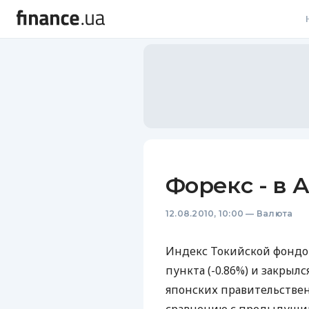
В
В
Л
А
Н
Форекс - в 
С
12.08.2010, 10:00
—
Валюта
П
Т
Индекс Токийской фондов
пункта (-0.86%) и закрылс
Р
японских правительственн