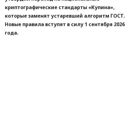
криптографические стандарты «Купина»,
которые заменят устаревший алгоритм ГОСТ.
Новые правила вступят в силу 1 сентября 2026
года.
Об этом
сообщили
в Министерстве цифровой
трансформации.
«Купина» — украинский криптографический
алгоритм, который будет использоваться для
защиты квалифицированных электронных
подписей (КЭП).
Что изменится для пользователей
Старые КЭП работают дальше. Переживать
и срочно бежать перевыпускать ключи не