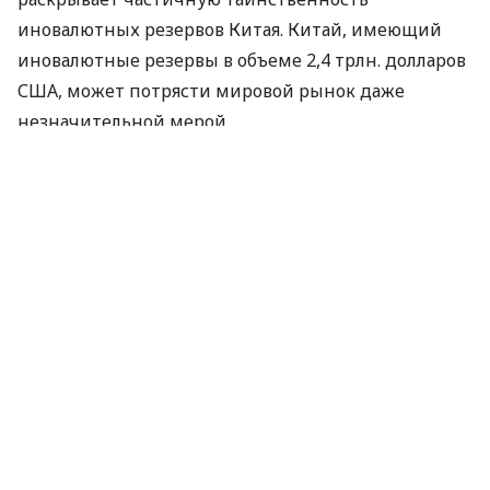
иновалютных резервов Китая. Китай, имеющий
иновалютные резервы в объеме 2,4 трлн. долларов
США, может потрясти мировой рынок даже
незначительной мерой.
Китайские иновалютные резервы не являются
индивидуальным инвестором
Управление по делам иностранной валюты КНР
впервые откровенно уточнило состав ведущих
валют в пакете иновалютных резервов. В
настоящее время в данный пакет входят доллар
США, евро, японская иена и национальные валюты
стран с развивающимися рынками. Такой пакет
считается структурой с раздробленным валютным
составом. Он учитывает структуру внешнего