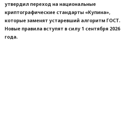
утвердил переход на национальные
криптографические стандарты «Купина»,
которые заменят устаревший алгоритм ГОСТ.
Новые правила вступят в силу 1 сентября 2026
года.
Об этом
сообщили
в Министерстве цифровой
трансформации.
«Купина» — украинский криптографический
алгоритм, который будет использоваться для
защиты квалифицированных электронных
подписей (КЭП).
Что изменится для пользователей
Старые КЭП работают дальше. Переживать
и срочно бежать перевыпускать ключи не