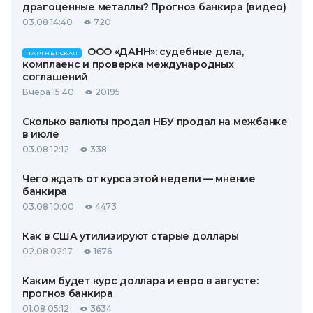
драгоценные металлы? Прогноз банкира (видео)
03.08 14:40
720
ООО «ДАНН»: судебные дела,
ПАРТНЕРСКАЯ
комплаенс и проверка международных
соглашений
Вчера 15:40
20195
Сколько валюты продал НБУ продал на межбанке
в июле
03.08 12:12
338
Чего ждать от курса этой недели — мнение
банкира
03.08 10:00
4473
Как в США утилизируют старые доллары
02.08 02:17
1676
Каким будет курс доллара и евро в августе:
прогноз банкира
01.08 05:12
3634