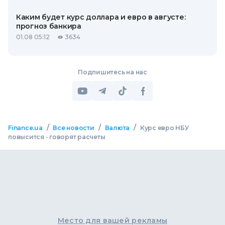
Каким будет курс доллара и евро в августе:
прогноз банкира
01.08 05:12
3634
Подпишитесь на нас
/
/
/
Finance.ua
Все новости
Валюта
Курс евро НБУ
повысится - говорят расчеты
Место для вашей рекламы