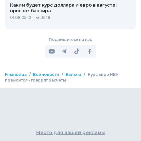
Каким будет курс доллара и евро в августе:
прогноз банкира
01.08 05:12
3648
Подпишитесь на нас
/
/
/
Finance.ua
Все новости
Валюта
Курс евро НБУ
повысится - говорят расчеты
Место для вашей рекламы