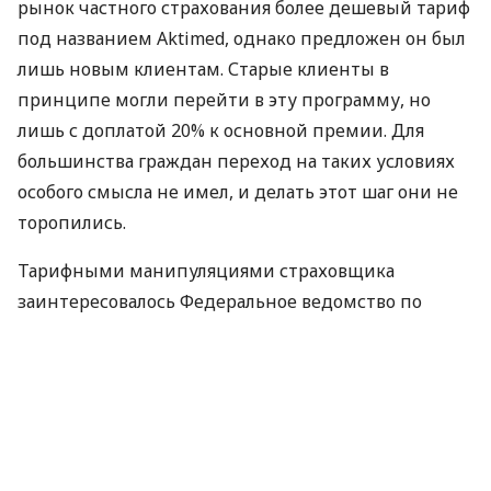
рынок частного страхования более дешевый тариф
под названием Aktimed, однако предложен он был
лишь новым клиентам. Старые клиенты в
принципе могли перейти в эту программу, но
лишь с доплатой 20% к основной премии. Для
большинства граждан переход на таких условиях
особого смысла не имел, и делать этот шаг они не
торопились.
Тарифными манипуляциями страховщика
заинтересовалось Федеральное ведомство по
надзору за финансовыми услугами (BaFin).
Расследование BaFin завершилось для Allianz
запретом программы Aktimed. При этом
Федеральный административный суд в Лейпциге
указал на «недопустимость взимания доплаты при
смене страхового тарифа».