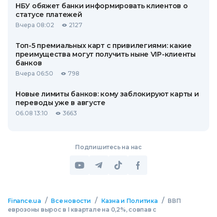
НБУ обяжет банки информировать клиентов о
статусе платежей
Вчера 08:02
2127
Топ-5 премиальных карт с привилегиями: какие
преимущества могут получить ныне VIP-клиенты
банков
Вчера 06:50
798
Новые лимиты банков: кому заблокируют карты и
переводы уже в августе
06.08 13:10
3663
Подпишитесь на нас
/
/
/
Finance.ua
Все новости
Казна и Политика
ВВП
еврозоны вырос в I квартале на 0,2%, совпав с