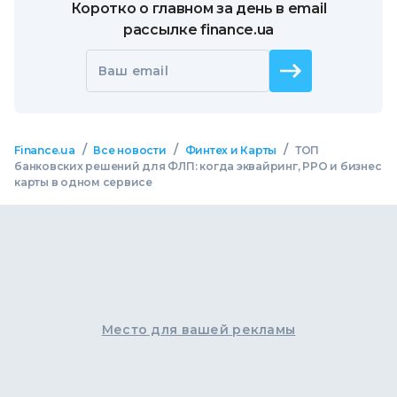
Коротко о главном за день в email
рассылке finance.ua
Ваш email
/
/
/
Finance.ua
Все новости
Финтех и Карты
ТОП
банковских решений для ФЛП: когда эквайринг, РРО и бизнес
карты в одном сервисе
Место для вашей рекламы