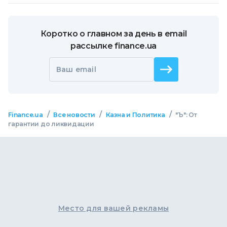
Коротко о главном за день в email
рассылке finance.ua
Ваш email
/
/
/
Finance.ua
Все новости
Казна и Политика
"Ъ": От
гарантии до ликвидации
Место для вашей рекламы