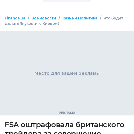
/
/
/
Finance.ua
Все новости
Казна и Политика
Что будет
делать Янукович с Киевом?
Место для вашей рекламы
FSA оштрафовала британского
трейдера за совершение