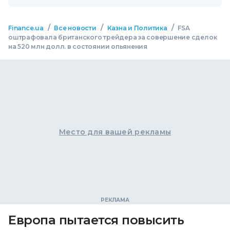
/
/
/
Finance.ua
Все новости
Казна и Политика
FSA
оштрафовала британского трейдера за совершение сделок
на 520 млн долл. в состоянии опьянения
Место для вашей рекламы
Европа пытается повысить