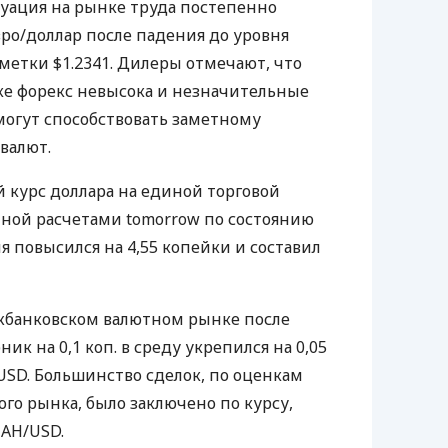
туация на рынке труда постепенно
вро/доллар после падения до уровня
тметки $1.2341. Дилеры отмечают, что
ке форекс невысока и незначительные
огут способствовать заметному
валют.
курс доллара на единой торговой
нной расчетами tomorrow по состоянию
ня повысился на 4,55 копейки и составил
жбанковском валютном рынке после
ик на 0,1 коп. в среду укрепился на 0,05
/USD. Большинство сделок, по оценкам
го рынка, было заключено по курсу,
UAH/USD.