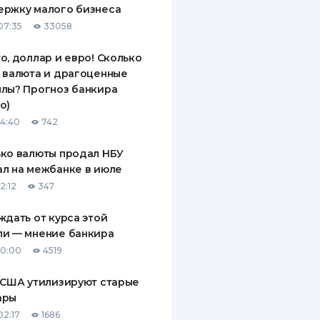
ержку малого бизнеса
ДИТЕЛИ ПО
07:35
33058
ВАНИЮ
о, доллар и евро! Сколько
РАХОВЫЕ ПОЛИСЫ
 валюта и драгоценные
лы? Прогноз банкира
ВЫЕ КОМПАНИИ
о)
 О СТРАХОВЫХ
14:40
742
ИЯХ
ко валюты продал НБУ
КА И ОПЛАТА
л на межбанке в июле
2:12
347
ТЫ
ждать от курса этой
ли — мнение банкира
10:00
4519
 США утилизируют старые
ары
02:17
1686