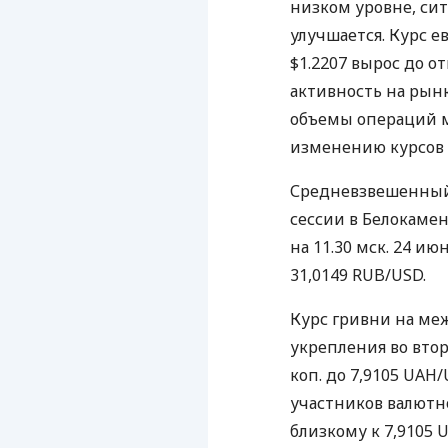
низком уровне, си
улучшается. Курс е
$1.2207 вырос до о
активность на рын
объемы операций м
изменению курсов 
Средневзвешенный 
сессии в Белокаме
на 11.30 мск. 24 ию
31,0149 RUB/USD.
Курс гривни на ме
укрепления во вторн
коп. до 7,9105 UAH
участников валютно
близкому к 7,9105 