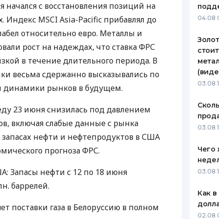
я начался с восстановления позиций на
подд
ЕЖЕМЕСЯЧНЫЙ ОБЗОР
ПУТЕВО
 Индекс MSCI Asia-Pacific прибавлял до
04.08 
КЕШБЭКА
СТРАХО
лабел относительно евро. Металлы и
Золот
ПУТЕВОДИТЕЛИ ПО
ВСЕ СТ
вали рост на надеждах, что ставка ФРС
стоит
БАНКОВСКИМ КАРТАМ
изкой в течение длительного периода. В
метал
СТРАХО
(виде
ики весьма сдержанно высказывались по
ОТЗЫВЫ
03.08 
й динамики рынков в будущем.
КОМПАН
Сколь
реду 23 июня снизилась под давлением
ДОСТАВ
прода
ов, включая слабые данные с рынка
03.08 1
КОНТАК
о запасах нефти и нефтепродуктов в США
Чего 
мического прогноза ФРС.
неде
: Запасы нефти с 12 по 18 июня
03.08 
лн. баррелей.
Как в
долл
ет поставки газа в Белоруссию в полном
02.08 