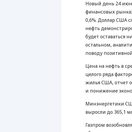
Новый день 24 июн
финансовых рынках.
0,6%. Доллар США с
нефть демонстриро
будет оставаться н
остальном, аналит
поводу позитивно
Цена на нефть в с
целого ряда фактор
жилья США, отчет 
и понижение эконо
Минэнергетики США
выросли до 365,1 м
Газпром возобновля