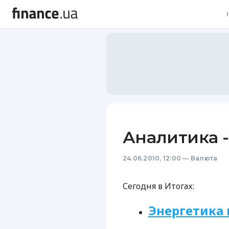
В
В
Л
А
Н
Аналитика -
С
24.06.2010, 12:00
—
Валюта
П
Т
Сегодня в Итогах:
Р
Энергетика 