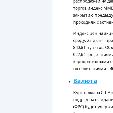
распродажей на да
торгов индекс ММВБ
закрытию предыдущ
проходили c актив
Индекс цен на акц
среду, 23 июня, про
840,81 пунктов. Объ
027,64 грн., акциям
корпоративными обл
гособлигациями - 463
Валюта
Курс доллара США к
подряд на ожидани
(ФРС) будет удерж