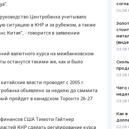
уа".
согл
ЕЖЕМЕСЯЧНЫЙ ОБЗОР
ПУТЕВО
04.08 
КЕШБЭКА
СТРАХО
руководство Центробанка учитывало
Золот
 ситуацию в КНР и за рубежом, а также
ПУТЕВОДИТЕЛИ ПО
ВСЕ СТ
стоит
 Китая", - говорится в заявлении
БАНКОВСКИМ КАРТАМ
метал
СТРАХО
(виде
ОТЗЫВЫ
03.08 
аний валютного курса на межбанковском
КОМПАН
ы останутся такими же, как и было
Сколь
ДОСТАВ
прода
03.08 1
КОНТАК
китайские власти проводят с 2005 г.
Чего 
робанка объявлено за неделю до саммита
неде
орый пройдет в канадском Торонто 26-27
03.08 
Как в
р финансов США Тимоти Гайтнер
долл
ластей КНР сделать регулирование курса
02.08 