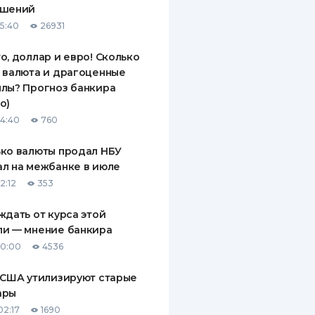
ашений
ДИТЕЛИ ПО
15:40
26931
ВАНИЮ
о, доллар и евро! Сколько
РАХОВЫЕ ПОЛИСЫ
 валюта и драгоценные
лы? Прогноз банкира
ВЫЕ КОМПАНИИ
о)
 О СТРАХОВЫХ
14:40
760
ИЯХ
ко валюты продал НБУ
КА И ОПЛАТА
л на межбанке в июле
2:12
353
ТЫ
ждать от курса этой
ли — мнение банкира
10:00
4536
 США утилизируют старые
ары
02:17
1690