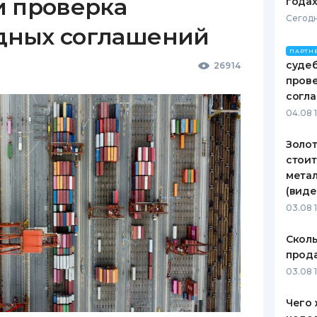
и проверка
годах
Сегодн
дных соглашений
ПАРТН
судеб
26914
пров
согл
04.08 
Золот
стоит
метал
(виде
03.08 
Сколь
прода
03.08 1
Чего 