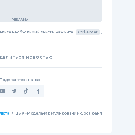
делите необходимый текст и нажмите
Ctrl+Enter
,
ДЕЛИТЬСЯ НОВОСТЬЮ
Подпишитесь на нас
/
люта
ЦБ КНР сделает регулирование курса юаня