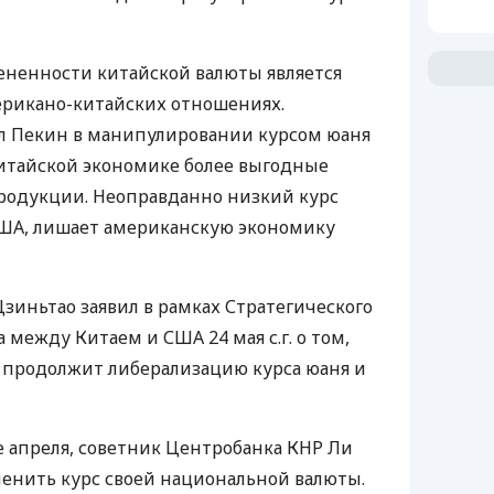
ененности китайской валюты является
ерикано-китайских отношениях.
ял Пекин в манипулировании курсом юаня
 китайской экономике более выгодные
продукции. Неоправданно низкий курс
США, лишает американскую экономику
зиньтао заявил в рамках Стратегического
 между Китаем и США 24 мая с.г. о том,
м продолжит либерализацию курса юаня и
ле апреля, советник Центробанка КНР Ли
енить курс своей национальной валюты.