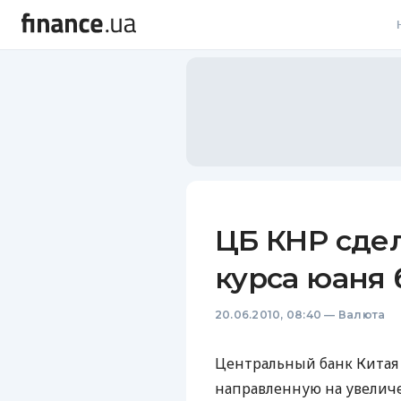
В
В
Л
А
Н
ЦБ КНР сде
С
курса юаня
П
20.06.2010, 08:40
—
Валюта
Т
Р
Центральный банк Китая
направленную на увеличе