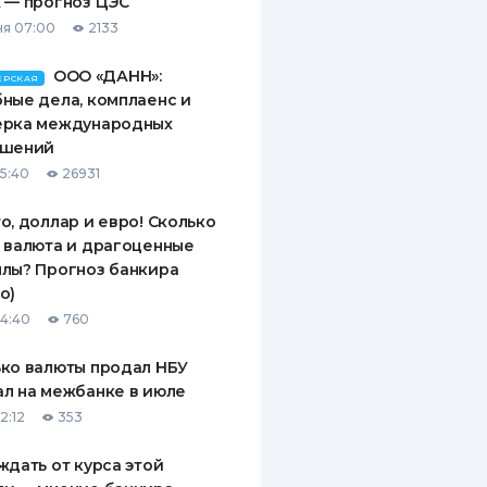
 — прогноз ЦЭС
я 07:00
2133
ООО «ДАНН»:
ЕРСКАЯ
ные дела, комплаенс и
ерка международных
ашений
15:40
26931
о, доллар и евро! Сколько
 валюта и драгоценные
лы? Прогноз банкира
о)
14:40
760
ко валюты продал НБУ
л на межбанке в июле
2:12
353
ждать от курса этой