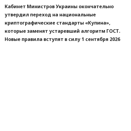
Кабинет Министров Украины окончательно
утвердил переход на национальные
криптографические стандарты «Купина»,
которые заменят устаревший алгоритм ГОСТ.
Новые правила вступят в силу 1 сентября 2026
года.
Об этом
сообщили
в Министерстве цифровой
трансформации.
«Купина» — украинский криптографический
алгоритм, который будет использоваться для
защиты квалифицированных электронных
подписей (КЭП).
Что изменится для пользователей