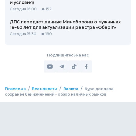
и условия)
Сегодня 16:00
152
ДПС передаст данные Минобороны о мужчинах
18−60 лет для актуализации реестра «Оберіг»
Сегодня 15:30
180
Подпишитесь на нас
/
/
/
Finance.ua
Все новости
Валюта
Курс доллара
сохранен без изменений - обзор наличных рынков