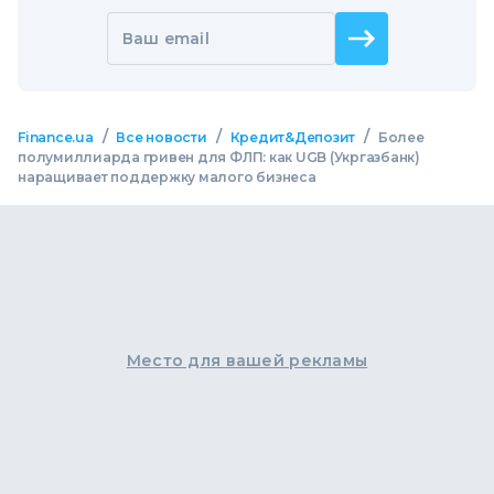
Ваш email
/
/
/
Finance.ua
Все новости
Кредит&Депозит
Более
полумиллиарда гривен для ФЛП: как UGB (Укргазбанк)
наращивает поддержку малого бизнеса
Место для вашей рекламы