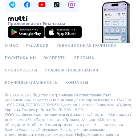
Приложение от Finance.ua
О НАС
РЕДАКЦИЯ
РЕДАКЦИОННАЯ ПОЛИТИКА
ПОЛИТИКА ИИ
ЭКСПЕРТЫ
РЕКЛАМА
СПЕЦПРОЕКТЫ
ПРАВИЛА ПОЛЬЗОВАНИЯ
КОНФИДЕНЦИАЛЬНОСТЬ
КОНТАКТЫ
© 2000–2026 Общество с ограниченной ответственностью
«Файненс.юа», свидетельство на знак для товаров и услуг № 37423 от
16.02.2004, ЕДРПОУ 22929966. Адрес: ул. Николая Гринченко, 4В, Киев,
Украина. График работы: Пн–Пт 9:00–18:00.
ООО «Файненс.юа» – независимый финансовый портал. Материалы с
пометками «Р», «Партнёрская», «Промо», «Акция», «Мнение»,
«Спецпроект», «Партнёрский проект» – это реклама в понимании
Закона Украины «О рекламе». За содержание рекламы
ответственность несёт рекламодатель. Информация на данной