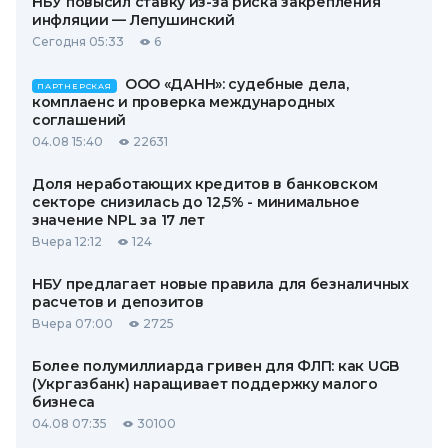
НБУ повысил ставку из-за риска закрепления
инфляции — Лепушинский
Сегодня 05:33
6
ООО «ДАНН»: судебные дела,
ПАРТНЕРСКАЯ
комплаенс и проверка международных
соглашений
04.08 15:40
22631
Доля неработающих кредитов в банковском
секторе снизилась до 12,5% - минимальное
значение NPL за 17 лет
Вчера 12:12
124
НБУ предлагает новые правила для безналичных
расчетов и депозитов
Вчера 07:00
2725
Более полумиллиарда гривен для ФЛП: как UGB
(Укргазбанк) наращивает поддержку малого
бизнеса
04.08 07:35
30100