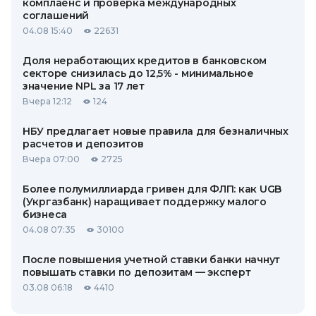
комплаенс и проверка международных
соглашений
04.08 15:40
22631
Доля неработающих кредитов в банковском
секторе снизилась до 12,5% - минимальное
значение NPL за 17 лет
Вчера 12:12
124
НБУ предлагает новые правила для безналичных
расчетов и депозитов
Вчера 07:00
2725
Более полумиллиарда гривен для ФЛП: как UGB
(Укргазбанк) наращивает поддержку малого
бизнеса
04.08 07:35
30100
После повышения учетной ставки банки начнут
повышать ставки по депозитам — эксперт
03.08 06:18
4410