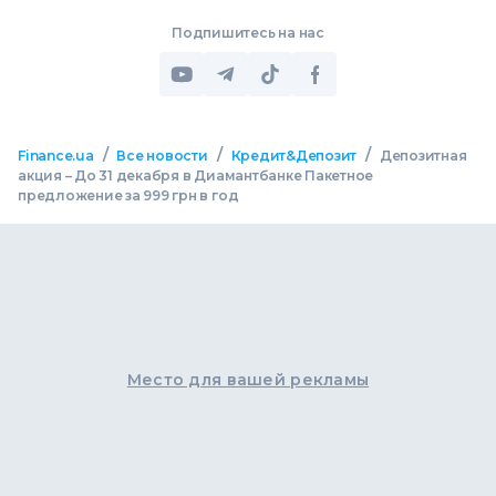
Подпишитесь на нас
/
/
/
Finance.ua
Все новости
Кредит&Депозит
Депозитная
акция – До 31 декабря в Диамантбанке Пакетное
предложение за 999 грн в год
Место для вашей рекламы