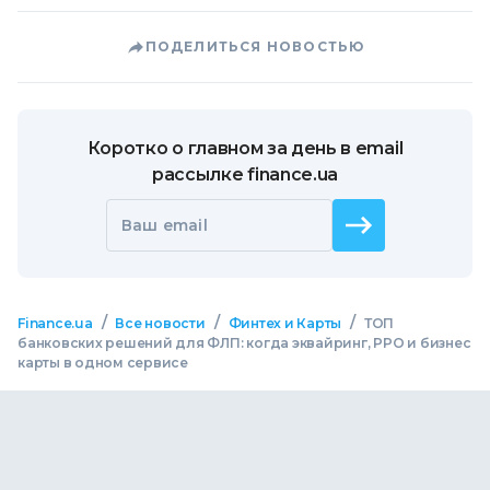
ПОДЕЛИТЬСЯ НОВОСТЬЮ
Коротко о главном за день в email
рассылке finance.ua
Ваш email
/
/
/
Finance.ua
Все новости
Финтех и Карты
ТОП
банковских решений для ФЛП: когда эквайринг, РРО и бизнес
карты в одном сервисе