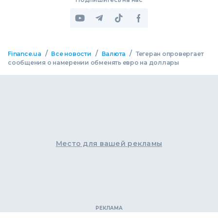
/
/
/
Finance.ua
Все новости
Валюта
Тегеран опровергает
сообщения о намерении обменять евро на доллары
Место для вашей рекламы