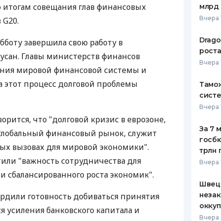
 итогам совещания глав финансовых
млрд 
ЕЖЕМЕСЯЧНЫЙ ОБЗОР
ПУТЕВО
Вчера 
 G20.
КЕШБЭКА
СТРАХО
Drago
бботу завершила свою работу в
ПУТЕВОДИТЕЛИ ПО
ВСЕ СТ
роста
усан. Главы министерств финансов
БАНКОВСКИМ КАРТАМ
Вчера 
СТРАХО
ения мировой финансовой системы и
 этот процесс долговой проблемы
Тамож
ОТЗЫВЫ
КОМПАН
систе
Вчера 
ДОСТАВ
орится, что "долговой кризис в еврозоне,
За 7 
глобальный финансовый рынок, служит
КОНТАК
госбю
ых вызовах для мировой экономики".
трлн 
или "важность сотрудничества для
Вчера 
и сбалансированного роста экономик".
Швеци
незак
рдили готовность добиваться принятия
оккуп
я усиления банковского капитала и
Вчера 