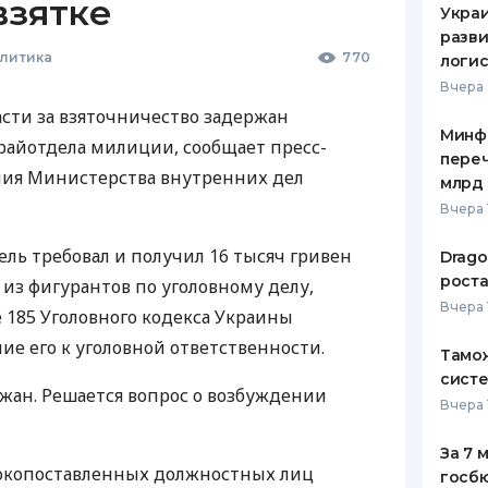
взятке
Украи
разви
олитика
770
логис
Вчера 
сти за взяточничество задержан
Минф
райотдела милиции, сообщает пресс-
переч
ния Министерства внутренних дел
млрд 
Вчера 
ь требовал и получил 16 тысяч гривен
Drago
роста
 из фигурантов по уголовному делу,
Вчера 
 185 Уголовного кодекса Украины
ние его к уголовной ответственности.
Тамож
систе
жан. Решается вопрос о возбуждении
Вчера 
За 7 
окопоставленных должностных лиц
госбю