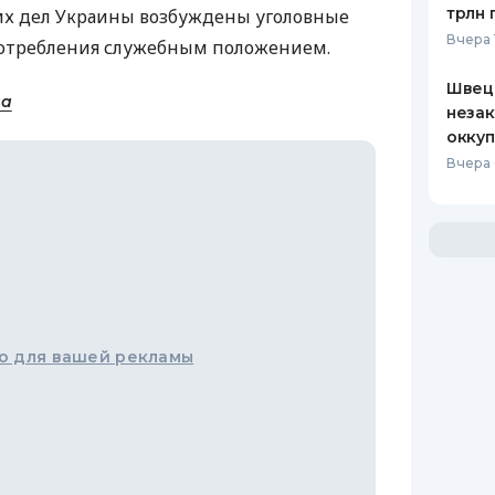
трлн 
х дел Украины возбуждены уголовные
Вчера 
потребления служебным положением.
Швеци
на
незак
оккуп
Вчера 
о для вашей рекламы