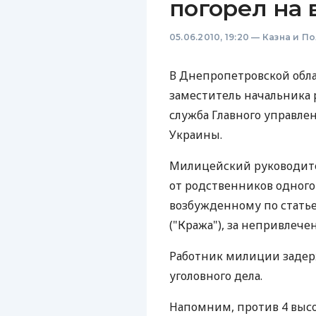
погорел на 
05.06.2010, 19:20
—
Казна и П
В Днепропетровской обла
заместитель начальника 
служба Главного управле
Украины.
Милицейский руководител
от родственников одного
возбужденному по статье
("Кража"), за непривлече
Работник милиции задер
уголовного дела.
Напомним, против 4 выс