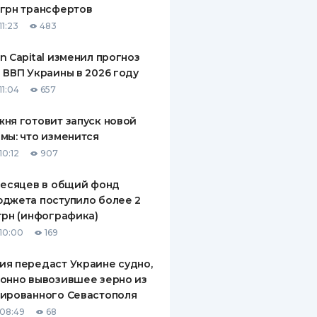
грн трансфертов
ДИТЕЛИ ПО
11:23
483
ВАНИЮ
n Capital изменил прогноз
РАХОВЫЕ ПОЛИСЫ
 ВВП Украины в 2026 году
11:04
657
ВЫЕ КОМПАНИИ
ня готовит запуск новой
 О СТРАХОВЫХ
ИЯХ
мы: что изменится
10:12
907
КА И ОПЛАТА
месяцев в общий фонд
ТЫ
джета поступило более 2
грн (инфографика)
10:00
169
я передаст Украине судно,
онно вывозившее зерно из
ированного Севастополя
08:49
68