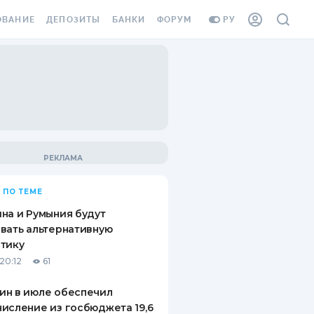
ОВАНИЕ
ДЕПОЗИТЫ
БАНКИ
ФОРУМ
РУ
ВСЕ ДЕПОЗИТЫ
ВСЕ БАНКИ
ВАНИЕ ЖИЛЬЯ ОТ
ДЕПОЗИТЫ В USD
ОТЗЫВЫ О БАНКАХ
И ШАХЕДОВ
ДЕПОЗИТЫ В EUR
МИКРОФИНАНСОВЫЕ
АХОВКА ЗАГРАНИЦУ
ОРГАНИЗАЦИИ
БОНУС К ДЕПОЗИТАМ
ОТЗЫВЫ ОБ МФО
УСЛОВИЯ АКЦИИ
Я КАРТА
 ПО ТЕМЕ
ВОПРОСЫ И ОТВЕТЫ
ОННАЯ ВИНЬЕТКА
на и Румыния будут
ДЕПОЗИТНЫЙ КАЛЬКУЛЯТОР
вать альтернативную
Я СОТРУДНИКОВ
тику
ПУТЕВОДИТЕЛИ ПО
20:12
61
SSISTANCE
СБЕРЕЖЕНИЯМ
ин в июле обеспечил
ВАНИЕ ОТ
исление из госбюджета 19,6
ТНЫХ СЛУЧАЕВ