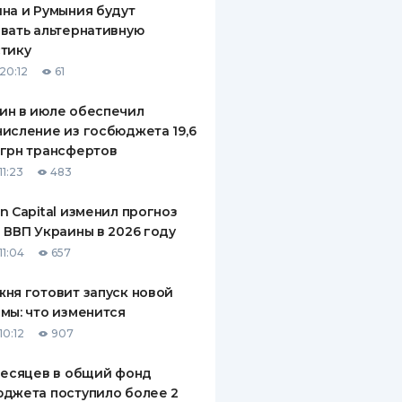
на и Румыния будут
вать альтернативную
тику
20:12
61
ин в июле обеспечил
исление из госбюджета 19,6
грн трансфертов
11:23
483
n Capital изменил прогноз
 ВВП Украины в 2026 году
11:04
657
ня готовит запуск новой
мы: что изменится
10:12
907
месяцев в общий фонд
джета поступило более 2