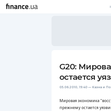
В
В
Л
А
Н
G20: Миров
С
остается уя
П
05.06.2010, 19:40
—
Казна и П
Т
Р
Мировая экономика "восст
прежнему остается уязви