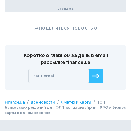
ПОДЕЛИТЬСЯ НОВОСТЬЮ
Коротко о главном за день в email
рассылке finance.ua
Ваш email
/
/
/
Finance.ua
Все новости
Финтех и Карты
ТОП
банковских решений для ФЛП: когда эквайринг, РРО и бизнес
карты в одном сервисе