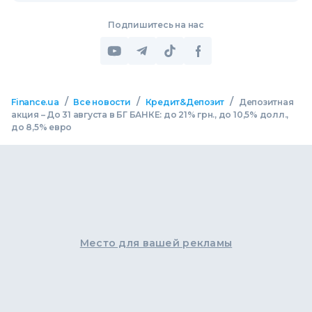
Подпишитесь на нас
/
/
/
Finance.ua
Все новости
Кредит&Депозит
Депозитная
акция – До 31 августа в БГ БАНКЕ: до 21% грн., до 10,5% долл.,
до 8,5% евро
Место для вашей рекламы