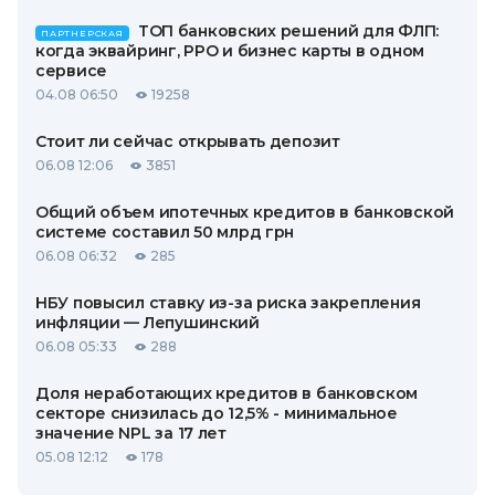
ТОП банковских решений для ФЛП:
ПАРТНЕРСКАЯ
когда эквайринг, РРО и бизнес карты в одном
сервисе
04.08 06:50
19258
Стоит ли сейчас открывать депозит
06.08 12:06
3851
Общий объем ипотечных кредитов в банковской
системе составил 50 млрд грн
06.08 06:32
285
НБУ повысил ставку из-за риска закрепления
инфляции — Лепушинский
06.08 05:33
288
Доля неработающих кредитов в банковском
секторе снизилась до 12,5% - минимальное
значение NPL за 17 лет
05.08 12:12
178