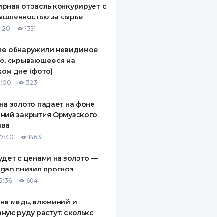
рная отрасль конкурирует с
ДИТЕЛИ ПО
ышленностью за сырье
ВАНИЮ
5:20
1351
РАХОВЫЕ ПОЛИСЫ
ые обнаружили невидимое
о, скрывающееся на
ВЫЕ КОМПАНИИ
ом дне (фото)
 О СТРАХОВЫХ
5:00
323
ИЯХ
на золото падает на фоне
КА И ОПЛАТА
ний закрытия Ормузского
ива
ТЫ
07:40
1463
удет с ценами на золото —
gan снизил прогноз
5:36
604
на медь, алюминий и
ную руду растут: сколько