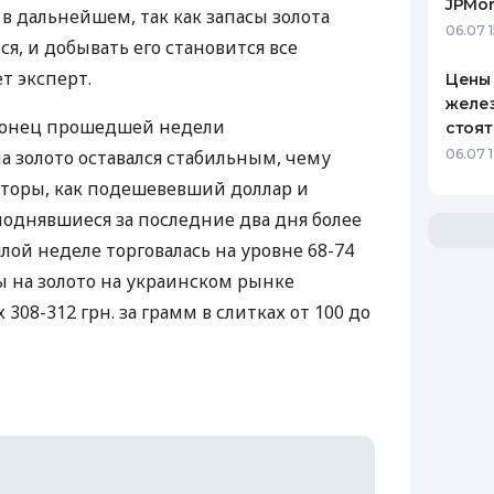
JPMor
в дальнейшем, так как запасы золота
06.07 1
я, и добывать его становится все
т эксперт.
Цены 
желез
 конец прошедшей недели
стоят
 золото оставался стабильным, чему
06.07 
кторы, как подешевевший доллар и
поднявшиеся за последние два дня более
лой неделе торговалась на уровне 68-74
ы на золото на украинском рынке
308-312 грн. за грамм в слитках от 100 до