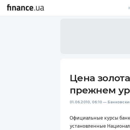
В
В
Л
А
Н
Цена золота
С
прежнем ур
П
01.06.2010, 06:10
—
Банковски
Т
Р
Официальные курсы банко
установленные Националь