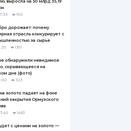
ю, выросла на 50 млрд 35,19
рн
17:33
100
бро дорожает: почему
рная отрасль конкурирует с
ышленностью за сырье
5:20
1351
ые обнаружили невидимое
о, скрывающееся на
ом дне (фото)
5:00
323
на золото падает на фоне
ний закрытия Ормузского
ива
07:40
1463
удет с ценами на золото —