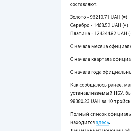
составляют:
Золото - 96210.71 UAH (=)
Серебро - 1468.52 UAH (=)
Платина - 124344.82 UAH (
С начала месяца официал
С начала квартала официа
С начала года официальны
Как сообщалось ранее, ма
устанавливаемый НБУ, был
98380.23 UAH за 10 тройск
Полный список официаль
находится
здесь
.
Динамика изменений офи