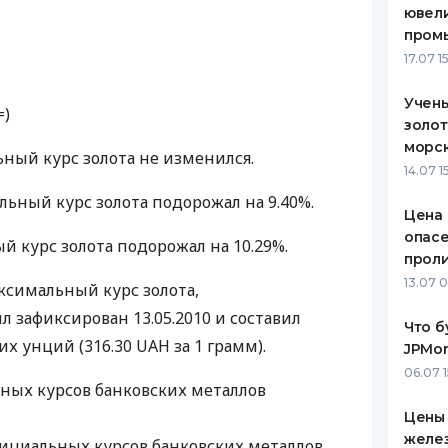
ювели
ЕЖЕМЕСЯЧНЫЙ ОБЗОР
ПУТЕВО
пром
КЕШБЭКА
СТРАХО
17.07 1
ПУТЕВОДИТЕЛИ ПО
ВСЕ СТ
Учен
=)
БАНКОВСКИМ КАРТАМ
золот
СТРАХО
морск
ьный курс золота не изменился.
ОТЗЫВЫ
14.07 1
КОМПАН
льный курс золота подорожал на 9.40%.
Цена 
ДОСТАВ
опасе
й курс золота подорожал на 10.29%.
прол
КОНТАК
13.07 
ксимальный курс золота,
 зафиксирован 13.05.2010 и составил
Что б
их унций (316.30 UAH за 1 грамм).
JPMor
06.07 1
ных курсов банковских металлов
Цены 
желез
циальных курсов банковских металлов