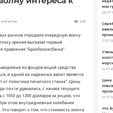
волну интереса к
недел
млн г
29.07 
е металлы
445
Сере
ювели
вых рынков породила очередную волну
пром
17.07 1
 точку зрения высказал первый
я правления "Брокбизнесбанка"
Учен
золот
морск
"выводимые из фондов акций средства
14.07 1
ся, и одной из надежных валют является
Цена 
ит от политики печатного станка". Цены
опасе
ода почти удвоились, с начала текущего
прол
 с 1050 до 1200 долларов за унцию, что
13.07 
 При этом внутридневные колебания
Что б
. Это говорит о том, что стоимость золота