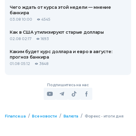
Чего ждать от курса этой недели — мнение
банкира
03.08 10:00
4545
Как в США утилизируют старые доллары
02.08 02:17
1693
Каким будет курс доллара и евро в августе:
прогноз банкира
01.08 05:12
3648
Подпишитесь на нас
/
/
/
Finance.ua
Все новости
Валюта
Форекс - итоги дня