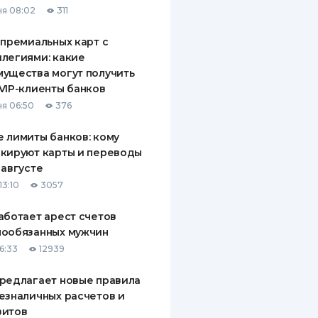
я 08:02
311
ДИТЕЛИ ПО
ВАНИЮ
 премиальных карт с
легиями: какие
РАХОВЫЕ ПОЛИСЫ
ущества могут получить
VIP-клиенты банков
ВЫЕ КОМПАНИИ
я 06:50
376
 О СТРАХОВЫХ
ИЯХ
 лимиты банков: кому
кируют карты и переводы
КА И ОПЛАТА
 августе
13:10
3057
ТЫ
аботает арест счетов
нообязанных мужчин
6:33
12939
редлагает новые правила
езналичных расчетов и
зитов