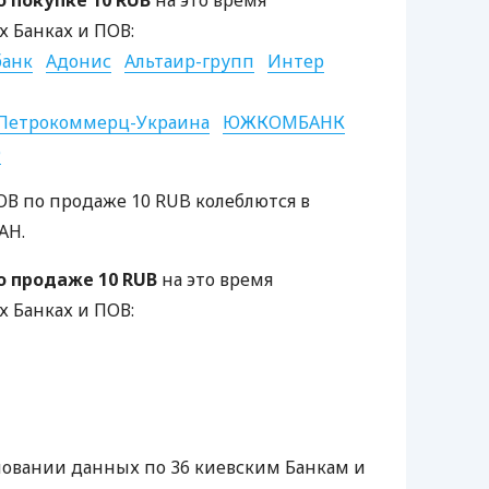
 покупке 10 RUB
на это время
 Банках и ПОВ:
банк
Адонис
Альтаир-групп
Интер
Петрокоммерц-Украина
ЮЖКОМБАНК
О
В по продаже 10 RUB колеблются в
AH.
 продаже 10 RUB
на это время
 Банках и ПОВ:
новании данных по 36 киевским Банкам и