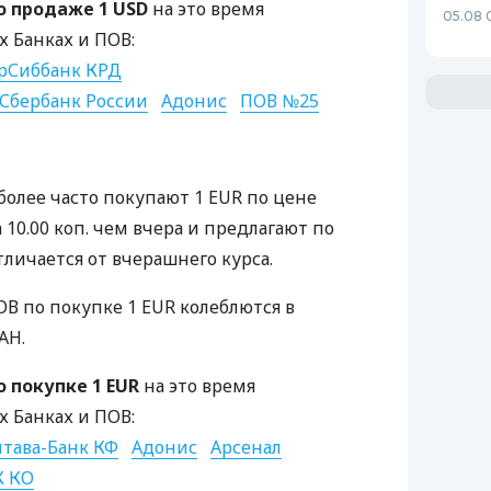
 продаже 1 USD
на это время
05.08 
 Банках и ПОВ:
рСиббанк КРД
Сбербанк России
Адонис
ПОВ №25
более часто покупают 1 EUR по цене
 10.00 коп. чем вчера и предлагают по
тличается от вчерашнего курса.
В по покупке 1 EUR колеблются в
AH.
 покупке 1 EUR
на это время
 Банках и ПОВ:
тава-Банк КФ
Адонис
Арсенал
 КО