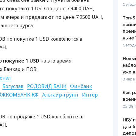
0:00 киевские Банки и Пункты обмена
Сегодн
то покупают 1 USD по цене 7.9400 UAH,
ЕЖЕМЕСЯЧНЫЙ ОБЗОР
ПУТЕВО
КЕШБЭКА
СТРАХО
ем вчера и предлагают по цене 7.9500 UAH,
Топ-5
приви
рашнего курса.
ПУТЕВОДИТЕЛИ ПО
ВСЕ СТ
преим
БАНКОВСКИМ КАРТАМ
ныне 
В по покупке 1 USD колеблются в
СТРАХО
Сегодн
AH.
ОТЗЫВЫ
КОМПАН
Новые
 покупке 1 USD
на это время
забло
 Банках и ПОВ:
ДОСТАВ
уже в
енал
Вчера 
КОНТАК
Богуслав
РОДОВИД БАНК
Финбанк
Как р
ЖКОМБАНК КФ
Альтаир-групп
Интер
воен
05.08 1
В по продаже 1 USD колеблются в
НБУ п
AH.
для б
депо