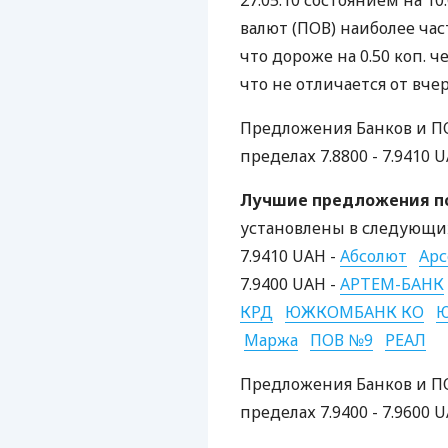
27.05.10 состоянием на 1
валют (ПОВ) наиболее час
что дороже на 0.50 коп. ч
что не отличается от вче
Предложения Банков и ПО
пределах 7.8800 - 7.9410 U
Лучшие предложения по
установлены в следующих
7.9410 UAH -
Абсолют
Арс
7.9400 UAH -
АРТЕМ-БАНК
КРД
ЮЖКОМБАНК КО
Ю
Маржа
ПОВ №9
РЕАЛ
Предложения Банков и ПО
пределах 7.9400 - 7.9600 U