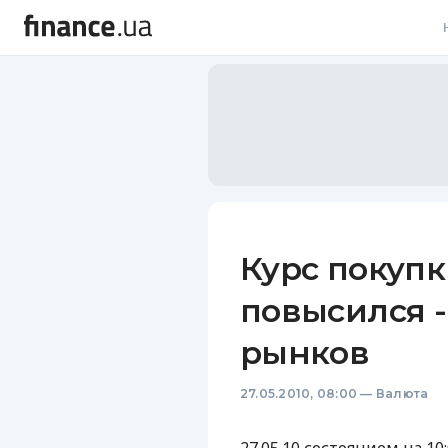
В
В
Л
А
Н
Курс покуп
С
повысился -
П
рынков
Т
27.05.2010, 08:00
—
Валюта
Р