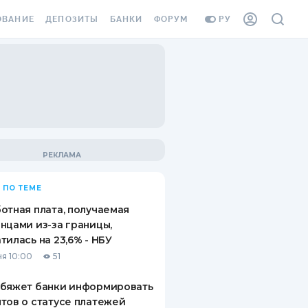
ОВАНИЕ
ДЕПОЗИТЫ
БАНКИ
ФОРУМ
РУ
ВСЕ ДЕПОЗИТЫ
ВСЕ БАНКИ
ВАНИЕ ЖИЛЬЯ ОТ
ДЕПОЗИТЫ В USD
ОТЗЫВЫ О БАНКАХ
И ШАХЕДОВ
ДЕПОЗИТЫ В EUR
МИКРОФИНАНСОВЫЕ
АХОВКА ЗАГРАНИЦУ
ОРГАНИЗАЦИИ
БОНУС К ДЕПОЗИТАМ
ОТЗЫВЫ ОБ МФО
УСЛОВИЯ АКЦИИ
Я КАРТА
 ПО ТЕМЕ
ВОПРОСЫ И ОТВЕТЫ
ОННАЯ ВИНЬЕТКА
отная плата, получаемая
ДЕПОЗИТНЫЙ КАЛЬКУЛЯТОР
нцами из-за границы,
Я СОТРУДНИКОВ
тилась на 23,6% - НБУ
ПУТЕВОДИТЕЛИ ПО
я 10:00
51
SSISTANCE
СБЕРЕЖЕНИЯМ
обяжет банки информировать
ВАНИЕ ОТ
тов о статусе платежей
ТНЫХ СЛУЧАЕВ