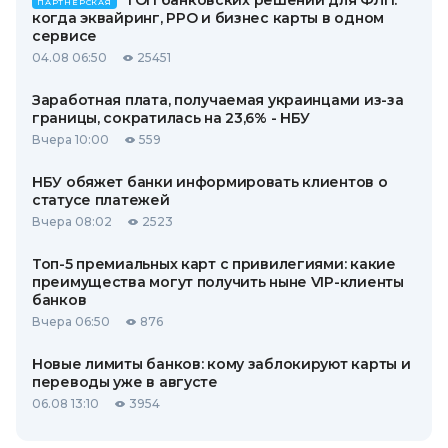
ТОП банковских решений для ФЛП:
ПАРТНЕРСКАЯ
когда эквайринг, РРО и бизнес карты в одном
сервисе
04.08 06:50
25451
Заработная плата, получаемая украинцами из-за
границы, сократилась на 23,6% - НБУ
Вчера 10:00
559
НБУ обяжет банки информировать клиентов о
статусе платежей
Вчера 08:02
2523
Топ-5 премиальных карт с привилегиями: какие
преимущества могут получить ныне VIP-клиенты
банков
Вчера 06:50
876
Новые лимиты банков: кому заблокируют карты и
переводы уже в августе
06.08 13:10
3954