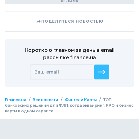
ПОДЕЛИТЬСЯ НОВОСТЬЮ
Коротко о главном за день в email
рассылке finance.ua
Ваш email
/
/
/
Finance.ua
Все новости
Финтех и Карты
ТОП
банковских решений для ФЛП: когда эквайринг, РРО и бизнес
карты в одном сервисе