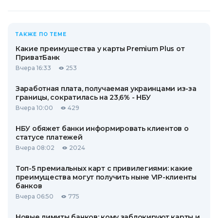
ТАКЖЕ ПО ТЕМЕ
Какие преимущества у карты Premium Plus от
ПриватБанк
Вчера 16:33
253
Заработная плата, получаемая украинцами из-за
границы, сократилась на 23,6% - НБУ
Вчера 10:00
429
НБУ обяжет банки информировать клиентов о
статусе платежей
Вчера 08:02
2024
Топ-5 премиальных карт с привилегиями: какие
преимущества могут получить ныне VIP-клиенты
банков
Вчера 06:50
775
Новые лимиты банков: кому заблокируют карты и