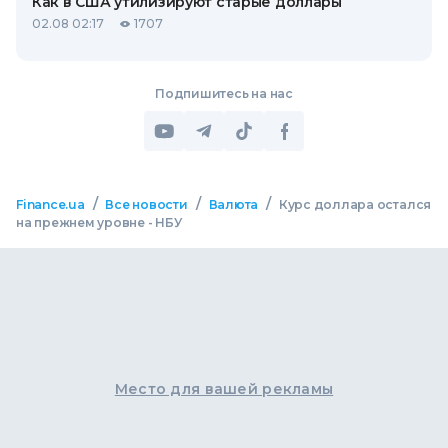
Как в США утилизируют старые доллары
02.08 02:17
1707
Подпишитесь на нас
/
/
/
Finance.ua
Все новости
Валюта
Курс доллара остался
на прежнем уровне - НБУ
Место для вашей рекламы