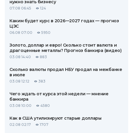
нужно знать бизнесу
07.08 06:45
124
Каким будет курс в 2026—2027 годах — прогноз
ЦЭС
06.08 07:00
5950
Золото, доллар и евро! Сколько стоит валюта и
драгоценные металлы? Прогноз банкира (видео)
03.08 14:40
883
Сколько валюты продал НБУ продал на межбанке
в июле
03.08 12:12
383
Чего ждать от курса этой недели — мнение
банкира
03.08 10:00
4580
Как в США утилизируют старые доллары
02.08 02:17
1707