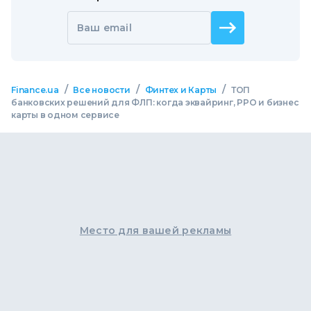
Ваш email
/
/
/
Finance.ua
Все новости
Финтех и Карты
ТОП
банковских решений для ФЛП: когда эквайринг, РРО и бизнес
карты в одном сервисе
Место для вашей рекламы