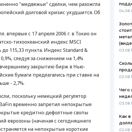
мненно "медвежьи" сделки, чем разожгла
подд
ЕЖЕМЕСЯЧНЫЙ ОБЗОР
ПУТЕВО
04.08 
вропейский долговой кризис ухудшится. Об
КЕШБЭКА
СТРАХО
Золот
ПУТЕВОДИТЕЛИ ПО
ВСЕ СТ
стоит
л. впервые с 17 апреля 2006 г. в Токио он
БАНКОВСКИМ КАРТАМ
метал
СТРАХО
иатско-тихоокеанский индекс MSCI
(виде
 до 115,33 пункта. Индекс Standard &
ОТЗЫВЫ
03.08 
КОМПАН
 0,9%, следуя за снижением на 1,4%
Сколь
 вчерашнему закрытию бирж в Нью-
ДОСТАВ
прода
йские бумаги предлагались при ставке на
03.08 1
КОНТАК
ше - 2,7%.
Чего 
осли, поскольку немецкий регулятор
неде
 BaFin временно запретил непокрытые
03.08 
окрытые кредитно-дефолтные свопы
Как в
ий еврозоны (начиная с сегодняшнего
долл
ространяется на непокрытые короткие
02.08 