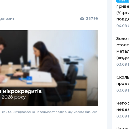
ПАРТН
гриве
(Укрг
епозит
36799
подд
04.08 
Золот
стоит
метал
(виде
03.08 
Сколь
прода
03.08 1
Чего 
неде
 как UGB (Укргазбанк) наращивает поддержку малого бизнеса
03.08 