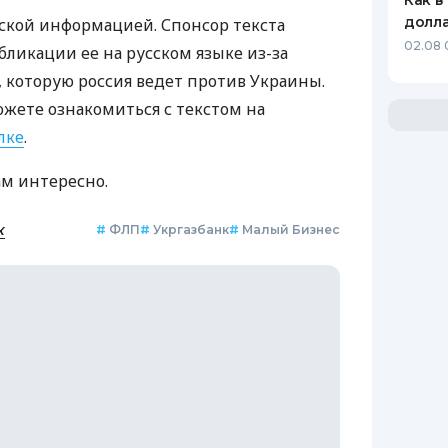
Как в
долл
ской информацией. Спонсор текста
02.08 
бликации ее на русском языке из-за
которую россия ведет против Украины.
ожете ознакомиться с текстом на
лке
.
ам интересно.
к
#
ФЛП
#
Укргазбанк
#
Малый Бизнес