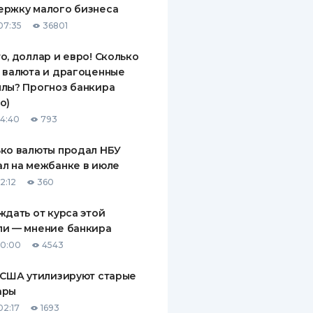
ержку малого бизнеса
ДИТЕЛИ ПО
07:35
36801
ВАНИЮ
о, доллар и евро! Сколько
РАХОВЫЕ ПОЛИСЫ
 валюта и драгоценные
лы? Прогноз банкира
ВЫЕ КОМПАНИИ
о)
 О СТРАХОВЫХ
14:40
793
ИЯХ
ко валюты продал НБУ
КА И ОПЛАТА
л на межбанке в июле
2:12
360
ТЫ
ждать от курса этой
ли — мнение банкира
10:00
4543
 США утилизируют старые
ары
02:17
1693