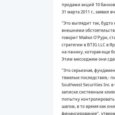
продажи акций 10 банков
31 марта 2011 г., заявил вч
"Это выглядит так, будт
внешними обстоятельства
говорит Майкл О'Рурк, с
стратегии в BTIG LLC в Я
на панику, которая еще 
Этим месседжем они сдела
"Это серьезная, фундамен
тяжелые последствия,- 
Southwest Securities Inc.
записке системным клие
попытку контролировать
шагом, в то время как он
финансирование", утверж