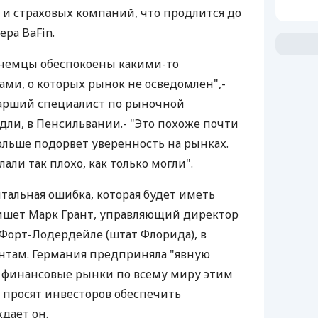
 и страховых компаний, что продлится до
ера BaFin.
о немцы обеспокоены какими-то
ми, о которых рынок не осведомлен",-
тарший специалист по рыночной
рдли, в Пенсильвании.- "Это похоже почти
больше подорвет уверенность на рынках.
ли так плохо, как только могли".
тальная ошибка, которая будет иметь
пишет Марк Грант, управляющий директор
 в Форт-Лодердейле (штат Флорида), в
нтам. Германия предприняла "явную
 финансовые рынки по всему миру этим
и просят инвесторов обеспечить
дает он.