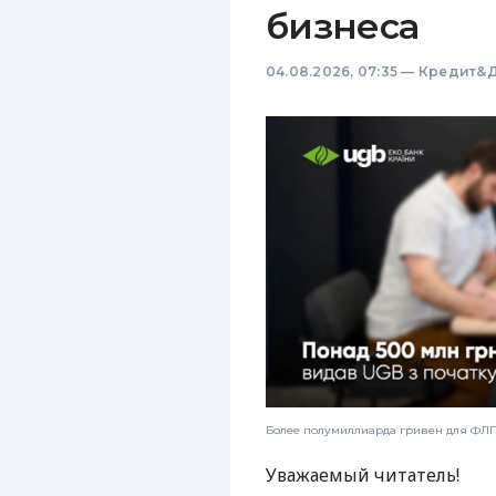
бизнеса
04.08.2026, 07:35
—
Кредит&Д
Более полумиллиарда гривен для ФЛП:
Уважаемый читатель!