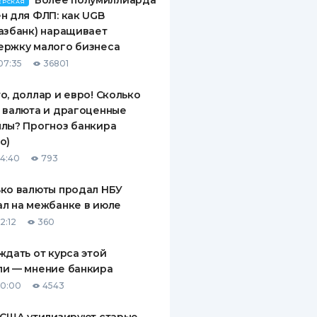
Более полумиллиарда
ЕРСКАЯ
н для ФЛП: как UGB
азбанк) наращивает
ержку малого бизнеса
07:35
36801
о, доллар и евро! Сколько
 валюта и драгоценные
лы? Прогноз банкира
о)
14:40
793
ко валюты продал НБУ
л на межбанке в июле
2:12
360
ждать от курса этой
ли — мнение банкира
10:00
4543