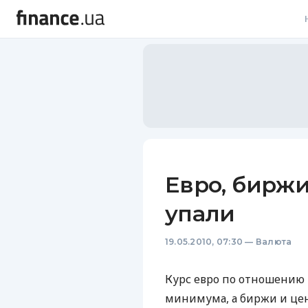
В
В
Л
А
Н
Евро, биржи
С
упали
П
19.05.2010, 07:30
—
Валюта
Т
Р
Курс евро по отношению 
минимума, а биржи и цен