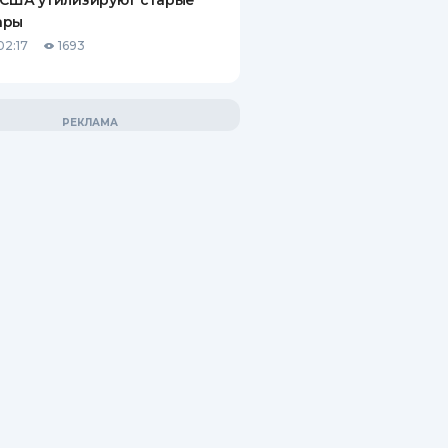
 США утилизируют старые
ары
02:17
1693