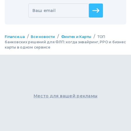
Ваш email
/
/
/
Finance.ua
Все новости
Финтех и Карты
ТОП
банковских решений для ФЛП: когда эквайринг, РРО и бизнес
карты в одном сервисе
Место для вашей рекламы