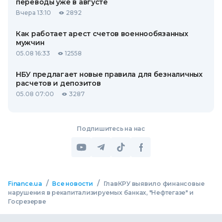
переводы уже в августе
Вчера 13:10
2892
Как работает арест счетов военнообязанных
мужчин
05.08 16:33
12558
НБУ предлагает новые правила для безналичных
расчетов и депозитов
05.08 07:00
3287
Подпишитесь на нас
/
/
Finance.ua
Все новости
ГлавКРУ выявило финансовые
нарушения в рекапитализируемых банках, "Нефтегазе" и
Госрезерве