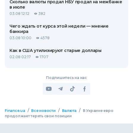
Сколько валюты продал НБУ продал на межбанке
в июле
03.08 12:12
382
Чего ждать от курса этой недели — мнение
банкира
03.08 10:00
4578
Как в США утилизируют старые доллары
02.08 02:17
1707
Подпишитесь на нас
/
/
/
Finance.ua
Все новости
Валюта
В Украине евро
продолжает терять свои позиции