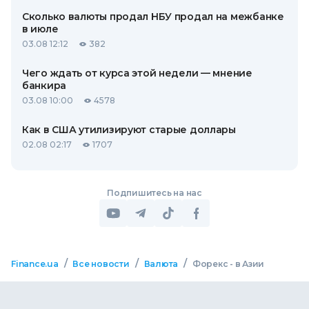
Сколько валюты продал НБУ продал на межбанке
в июле
03.08 12:12
382
Чего ждать от курса этой недели — мнение
банкира
03.08 10:00
4578
Как в США утилизируют старые доллары
02.08 02:17
1707
Подпишитесь на нас
/
/
/
Finance.ua
Все новости
Валюта
Форекс - в Азии