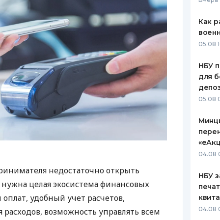
Как р
воен
05.08 1
НБУ п
для б
депо
05.08 
Минц
пере
«еАкц
04.08 
ринимателя недостаточно открыть
НБУ з
у нужна целая экосистема финансовых
печат
 оплат, удобный учет расчетов,
квит
04.08 
 расходов, возможность управлять всем