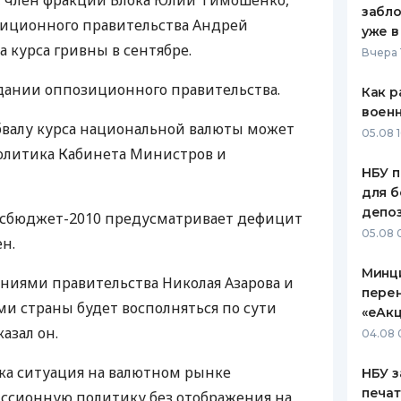
, член фракции Блока Юлии Тимошенко,
забло
иционного правительства Андрей
ЕЖЕМЕСЯЧНЫЙ ОБЗОР
ПУТЕВО
уже в
КЕШБЭКА
СТРАХО
а курса гривны в сентябре.
Вчера 
ПУТЕВОДИТЕЛИ ПО
ВСЕ СТ
седании оппозиционного правительства.
Как р
БАНКОВСКИМ КАРТАМ
воен
СТРАХО
бвалу курса национальной валюты может
05.08 1
олитика Кабинета Министров и
ОТЗЫВЫ
КОМПАН
НБУ п
для б
ДОСТАВ
депо
госбюджет-2010 предусматривает дефицит
05.08 
ен.
КОНТАК
Минц
ниями правительства Николая Азарова и
пере
и страны будет восполняться по сути
«еАкц
казал он.
04.08 
ока ситуация на валютном рынке
НБУ з
печат
иссионную политику без отображения на