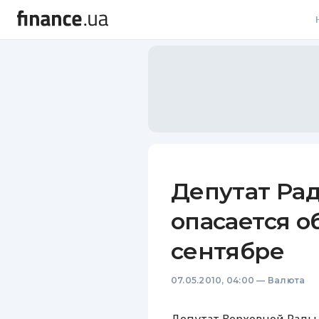
В
В
Л
А
Н
Депутат Ра
С
опасается о
П
сентябре
Т
07.05.2010, 04:00
—
Валюта
Р