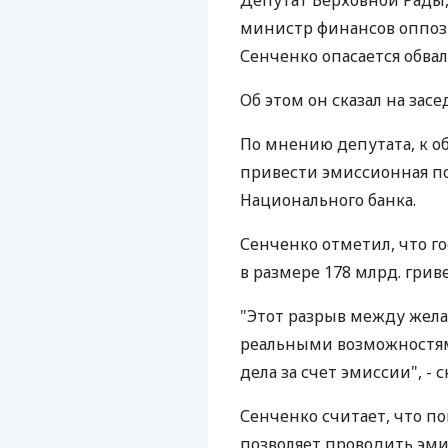
Депутат Верховной Рады
министр финансов оппоз
Сенченко опасается обвал
Об этом он сказал на за
По мнению депутата, к о
привести эмиссионная п
Национального банка.
Сенченко отметил, что 
в размере 178 млрд. грив
"Этот разрыв между жела
реальными возможностям
дела за счет эмиссии", - с
Сенченко считает, что п
позволяет проводить эм