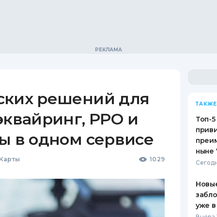
ских решений для
ТАКЖЕ
эквайринг, РРО и
Топ-5
приви
ы в одном сервисе
преим
ныне 
 Карты
1029
Сегодн
Новые
забло
уже в
Вчера 