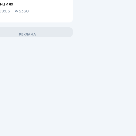
анциях
09:03
5330