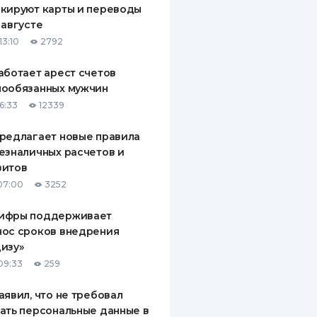
кируют карты и переводы
ДИТЕЛИ ПО
 августе
ВАНИЮ
13:10
2792
РАХОВЫЕ ПОЛИСЫ
аботает арест счетов
нообязанных мужчин
ВЫЕ КОМПАНИИ
6:33
12339
 О СТРАХОВЫХ
ИЯХ
редлагает новые правила
езналичных расчетов и
КА И ОПЛАТА
зитов
07:00
3252
ТЫ
ифры поддерживает
нос сроков внедрения
изу»
09:33
259
аявил, что не требовал
ать персональные данные в