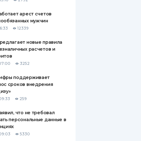
аботает арест счетов
нообязанных мужчин
6:33
12339
редлагает новые правила
езналичных расчетов и
зитов
07:00
3252
ифры поддерживает
нос сроков внедрения
изу»
09:33
259
аявил, что не требовал
ать персональные данные в
анциях
09:03
5330