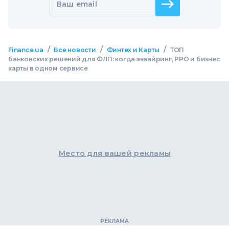
Ваш email
/
/
/
Finance.ua
Все новости
Финтех и Карты
ТОП
банковских решений для ФЛП: когда эквайринг, РРО и бизнес
карты в одном сервисе
Место для вашей рекламы