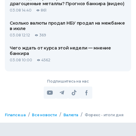
драгоценные металлы? Прогноз банкира (видео)
03.08 14:40
861
Сколько валюты продал НБУ продал на межбанке
в июле
03.08 12:12
369
Чего ждать от курса этой недели — мнение
банкира
03.08 10:00
4562
Подпишитесь на нас
/
/
/
Finance.ua
Все новости
Валюта
Форекс - итоги дня