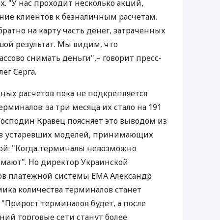
х. "У нас проходит несколько акций,
ние клиентов к безналичным расчетам.
братно на карту часть денег, затраченных
ьшой результат. Мы видим, что
ссово снимать деньги",– говорит пресс-
ег Серга.
ных расчетов пока не подкрепляется
миналов: за три месяца их стало на 191
 Господин Кравец поясняет это выводом из
в устаревших моделей, принимающих
ой: "Когда терминалы невозможно
мают". Но директор Украинской
ов платежной системы ЕМА Александр
мика количества терминалов станет
 "Прирост терминалов будет, а после
ий торговые сети станут более