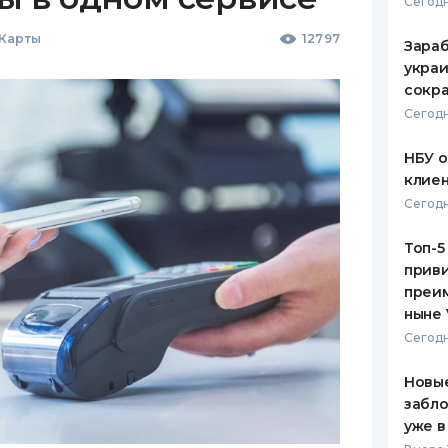
Сегодн
 Карты
12797
Зараб
украи
сокра
Сегодн
НБУ 
клиен
Сегодн
Топ-5
приви
преим
ныне 
Сегодн
Новые
забло
уже в