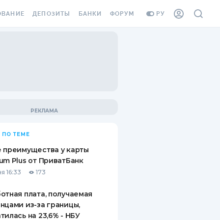
ОВАНИЕ
ДЕПОЗИТЫ
БАНКИ
ФОРУМ
РУ
ВСЕ ДЕПОЗИТЫ
ВСЕ БАНКИ
ВАНИЕ ЖИЛЬЯ ОТ
ДЕПОЗИТЫ В USD
ОТЗЫВЫ О БАНКАХ
И ШАХЕДОВ
ДЕПОЗИТЫ В EUR
МИКРОФИНАНСОВЫЕ
АХОВКА ЗАГРАНИЦУ
ОРГАНИЗАЦИИ
БОНУС К ДЕПОЗИТАМ
ОТЗЫВЫ ОБ МФО
УСЛОВИЯ АКЦИИ
Я КАРТА
 ПО ТЕМЕ
ВОПРОСЫ И ОТВЕТЫ
ОННАЯ ВИНЬЕТКА
 преимущества у карты
ДЕПОЗИТНЫЙ КАЛЬКУЛЯТОР
um Plus от ПриватБанк
Я СОТРУДНИКОВ
я 16:33
173
ПУТЕВОДИТЕЛИ ПО
SSISTANCE
СБЕРЕЖЕНИЯМ
отная плата, получаемая
нцами из-за границы,
ВАНИЕ ОТ
тилась на 23,6% - НБУ
ТНЫХ СЛУЧАЕВ