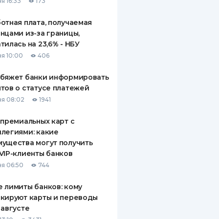
я 16:33
173
отная плата, получаемая
нцами из-за границы,
тилась на 23,6% - НБУ
я 10:00
406
обяжет банки информировать
тов о статусе платежей
я 08:02
1941
 премиальных карт с
легиями: какие
ущества могут получить
VIP-клиенты банков
я 06:50
744
 лимиты банков: кому
кируют карты и переводы
 августе