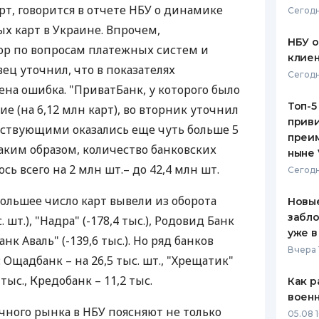
арт, говорится в отчете НБУ о динамике
Сегодн
ЕЖЕМЕСЯЧНЫЙ ОБЗОР
ПУТЕВО
х карт в Украине. Впрочем,
КЕШБЭКА
СТРАХО
НБУ 
р по вопросам платежных систем и
клиен
ПУТЕВОДИТЕЛИ ПО
ВСЕ СТ
ец уточнил, что в показателях
Сегодн
БАНКОВСКИМ КАРТАМ
на ошибка. "ПриватБанк, у которого было
СТРАХО
Топ-5
 (на 6,12 млн карт), во вторник уточнил
приви
ОТЗЫВЫ
йствующими оказались еще чуть больше 5
КОМПАН
преим
Таким образом, количество банковских
ныне 
ДОСТАВ
сь всего на 2 млн шт.– до 42,4 млн шт.
Сегодн
КОНТАК
ольшее число карт вывели из оборота
Новые
забло
. шт.), "Надра" (-178,4 тыс.), Родовид Банк
уже в
анк Аваль" (-139,6 тыс.). Но ряд банков
Вчера 
Ощадбанк – на 26,5 тыс. шт., "Хрещатик"
 тыс., Кредобанк – 11,2 тыс.
Как р
воен
ного рынка в НБУ поясняют не только
05.08 1