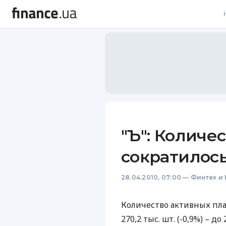
В
В
Л
А
Н
"Ъ": Количе
С
сократилось
П
28.04.2010, 07:00
—
Финтех и
Т
Р
Количество активных плат
270,2 тыс. шт. (-0,9%) – д