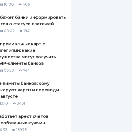
я 10:00
406
ДИТЕЛИ ПО
ВАНИЮ
обяжет банки информировать
тов о статусе платежей
РАХОВЫЕ ПОЛИСЫ
я 08:02
1941
ВЫЕ КОМПАНИИ
 премиальных карт с
легиями: какие
 О СТРАХОВЫХ
ИЯХ
ущества могут получить
VIP-клиенты банков
КА И ОПЛАТА
я 06:50
744
ТЫ
 лимиты банков: кому
кируют карты и переводы
 августе
13:10
3431
аботает арест счетов
нообязанных мужчин
6:33
13973