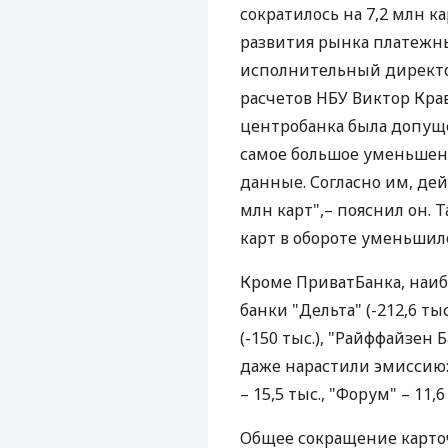
сократилось на 7,2 млн к
развития рынка платежны
исполнительный директо
расчетов НБУ Виктор Крав
центробанка была допуще
самое большое уменьшение
данные. Согласно им, де
млн карт",– пояснил он. 
карт в обороте уменьшило
Кроме ПриватБанка, наиб
банки "Дельта" (-212,6 тыс
(-150 тыс.), "Райффайзен Б
даже нарастили эмиссию: 
– 15,5 тыс., "Форум" – 11,6
Общее сокращение карточ